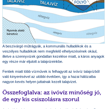
A beszivárgó műtrágyák, a kommunális hulladékok és a
veszélyes hulladékok nem megfelelő elhelyezésének okául,
illetve a szennyvizek gondatlan kezelése miatt, a káros anyagok
egy része már eljutott a talajvizeinkbe.
Fentiek miatt több vízművek is felhagyott az ivóvíz talajvízből
való kinyerésével az utóbbi években, így a hazai hálózatba
nagyon kevés helyen juttatnak kezelt talajvizet.
Összefoglalva: az ivóvíz minőség jó,
de egy kis csiszolásra szorul