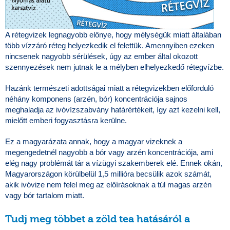
A rétegvizek legnagyobb előnye, hogy mélységük miatt általában
több vízzáró réteg helyezkedik el felettük. Amennyiben ezeken
nincsenek nagyobb sérülések, úgy az ember által okozott
szennyezések nem jutnak le a mélyben elhelyezkedő rétegvízbe.
Hazánk természeti adottságai miatt a rétegvizekben előforduló
néhány komponens (arzén, bór) koncentrációja sajnos
meghaladja az ivóvízszabvány határértékeit, így azt kezelni kell,
mielőtt emberi fogyasztásra kerülne.
Ez a magyarázata annak, hogy a magyar vizeknek a
megengedetnél nagyobb a bór vagy arzén koncentrációja, ami
elég nagy problémát tár a vízügyi szakemberek elé. Ennek okán,
Magyarországon körülbelül 1,5 millióra becsülik azok számát,
akik ivóvize nem felel meg az előírásoknak a túl magas arzén
vagy bór tartalom miatt.
Tudj meg többet a zöld tea hatásáról a