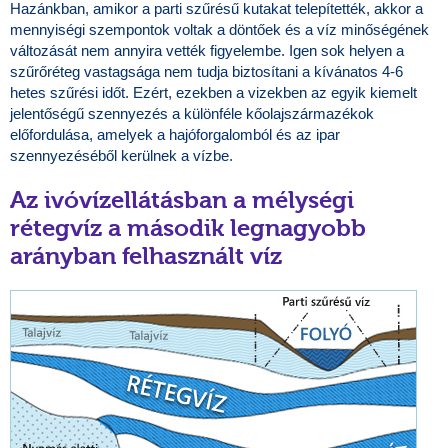
Hazánkban, amikor a parti szűrésű kutakat telepítették, akkor a
mennyiségi szempontok voltak a döntőek és a víz minőségének
változását nem annyira vették figyelembe. Igen sok helyen a
szűrőréteg vastagsága nem tudja biztosítani a kívánatos 4-6
hetes szűrési időt. Ezért, ezekben a vizekben az egyik kiemelt
jelentőségű szennyezés a különféle kőolajszármazékok
előfordulása, amelyek a hajóforgalomból és az ipar
szennyezéséből kerülnek a vízbe.
Az ivóvízellátásban a mélységi
rétegvíz a második legnagyobb
arányban felhasznált víz