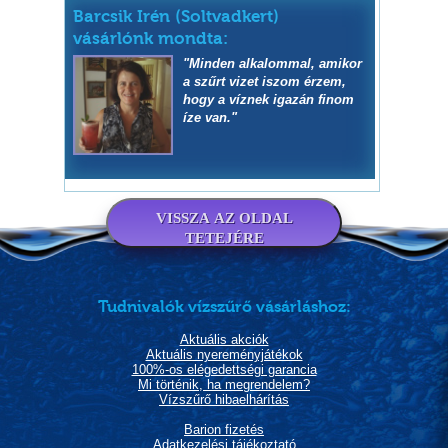
Barcsik Irén (Soltvadkert)
vásárlónk mondta:
"Minden alkalommal, amikor
a szűrt vizet iszom érzem,
hogy a víznek igazán finom
íze van."
VISSZA AZ OLDAL
TETEJÉRE
Tudnivalók vízszűrő vásárláshoz:
Aktuális akciók
Aktuális nyereményjátékok
100%-os elégedettségi garancia
Mi történik, ha megrendelem?
Vízszűrő hibaelhárítás
Barion fizetés
Adatkezelési tájékoztató