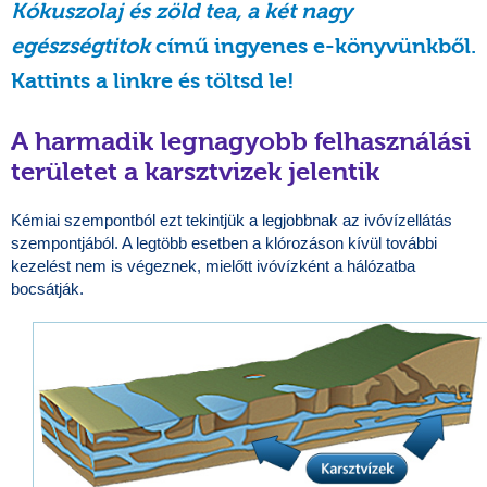
Kókuszolaj és zöld tea, a két nagy
egészségtitok
című ingyenes e-könyvünkből.
Kattints a linkre és töltsd le!
A harmadik legnagyobb felhasználási
területet a karsztvizek jelentik
Kémiai szempontból ezt tekintjük a legjobbnak az ivóvízellátás
szempontjából. A legtöbb esetben a klórozáson kívül további
kezelést nem is végeznek, mielőtt ivóvízként a hálózatba
bocsátják.