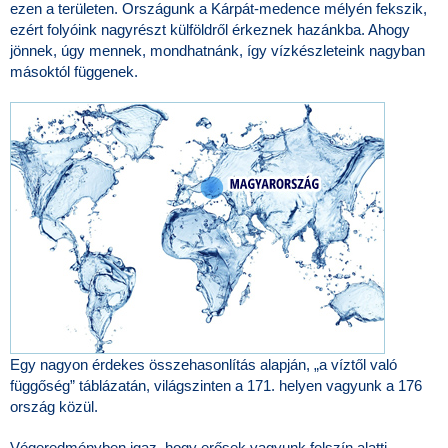
ezen a területen. Országunk a Kárpát-medence mélyén fekszik,
ezért folyóink nagyrészt külföldről érkeznek hazánkba. Ahogy
jönnek, úgy mennek, mondhatnánk, így vízkészleteink nagyban
másoktól függenek.
Egy nagyon érdekes összehasonlítás alapján, „a víztől való
függőség” táblázatán, világszinten a 171. helyen vagyunk a 176
ország közül.
Végeredményben igaz, hogy erősek vagyunk felszín alatti