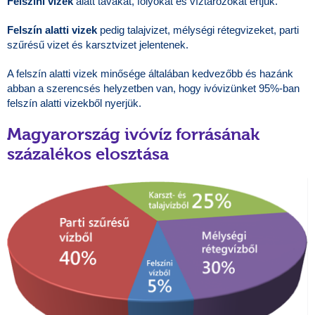
Felszíni vizek
alatt tavakat, folyókat és víztározókat értjük.
Felszín alatti vizek
pedig talajvizet, mélységi rétegvizeket, parti
szűrésű vizet és karsztvizet jelentenek.
A felszín alatti vizek minősége általában kedvezőbb és hazánk
abban a szerencsés helyzetben van, hogy ivóvizünket 95%-ban
felszín alatti vizekből nyerjük.
Magyarország ivóvíz forrásának
százalékos elosztása