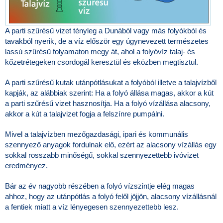
A parti szűrésű vizet tényleg a Dunából vagy más folyókból és
tavakból nyerik, de a víz először egy úgynevezett természetes
lassú szűrésű folyamaton megy át, ahol a folyóvíz talaj- és
kőzetrétegeken csordogál keresztül és eközben megtisztul.
A parti szűrésű kutak utánpótlásukat a folyóból illetve a talajvízből
kapják, az alábbiak szerint: Ha a folyó állása magas, akkor a kút
a parti szűrésű vizet hasznosítja. Ha a folyó vízállása alacsony,
akkor a kút a talajvizet fogja a felszínre pumpálni.
Mivel a talajvízben mezőgazdasági, ipari és kommunális
szennyező anyagok fordulnak elő, ezért az alacsony vízállás egy
sokkal rosszabb minőségű, sokkal szennyezettebb ivóvizet
eredményez.
Bár az év nagyobb részében a folyó vízszintje elég magas
ahhoz, hogy az utánpótlás a folyó felől jöjjön, alacsony vízállásnál
a fentiek miatt a víz lényegesen szennyezettebb lesz.