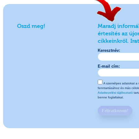
Oszd meg!
Maradj informá
értesítés az ú
cikkeinkről. Ira
Keresztnév:
E-mail cím:
A személyes adatokat a w
fenntartásához és más célok
Adatkezelési tájékoztató
tart
benne foglaltakat.
Feliratkozom!