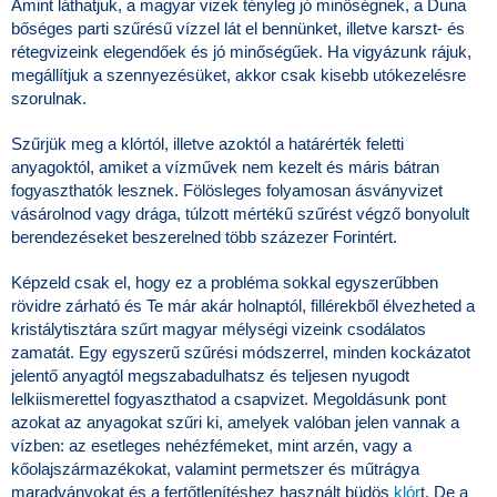
Amint láthatjuk, a magyar vizek tényleg jó minőségnek, a Duna
bőséges parti szűrésű vízzel lát el bennünket, illetve karszt- és
rétegvizeink elegendőek és jó minőségűek. Ha vigyázunk rájuk,
megállítjuk a szennyezésüket, akkor csak kisebb utókezelésre
szorulnak.
Szűrjük meg a klórtól, illetve azoktól a határérték feletti
anyagoktól, amiket a vízművek nem kezelt és máris bátran
fogyaszthatók lesznek. Fölösleges folyamosan ásványvizet
vásárolnod vagy drága, túlzott mértékű szűrést végző bonyolult
berendezéseket beszerelned több százezer Forintért.
Képzeld csak el, hogy ez a probléma sokkal egyszerűbben
rövidre zárható és Te már akár holnaptól, fillérekből élvezheted a
kristálytisztára szűrt magyar mélységi vizeink csodálatos
zamatát. Egy egyszerű szűrési módszerrel, minden kockázatot
jelentő anyagtól megszabadulhatsz és teljesen nyugodt
lelkiismerettel fogyaszthatod a csapvizet. Megoldásunk pont
azokat az anyagokat szűri ki, amelyek valóban jelen vannak a
vízben: az esetleges nehézfémeket, mint arzén, vagy a
kőolajszármazékokat, valamint permetszer és műtrágya
maradványokat és a fertőtlenítéshez használt büdös
klór
t. De a