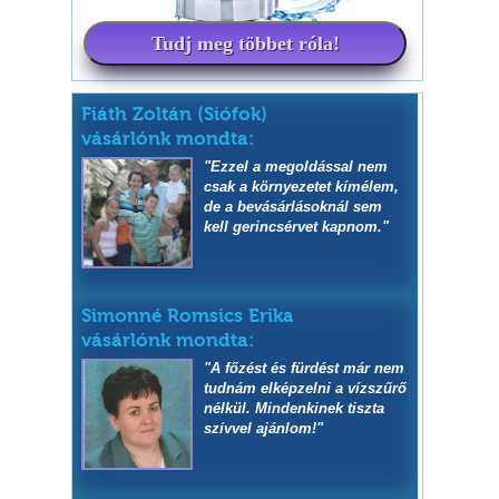
Tudj meg többet róla!
Fiáth Zoltán (Siófok)
vásárlónk mondta:
"Ezzel a megoldással nem
csak a környezetet kímélem,
de a bevásárlásoknál sem
kell gerincsérvet kapnom."
Simonné Romsics Erika
vásárlónk mondta:
"A főzést és fürdést már nem
tudnám elképzelni a vízszűrő
nélkül. Mindenkinek tiszta
szívvel ajánlom!"