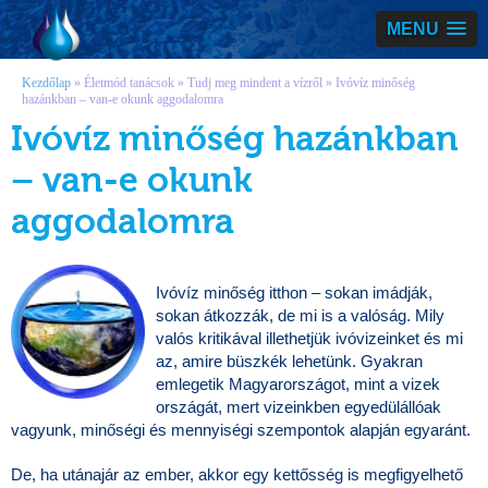
Vízmegoldás
MENU
Kezdőlap
»
Életmód tanácsok
»
Tudj meg mindent a vízről
»
Ivóvíz minőség
hazánkban – van-e okunk aggodalomra
Ivóvíz minőség hazánkban
– van-e okunk
aggodalomra
Ivóvíz minőség itthon – sokan imádják,
sokan átkozzák, de mi is a valóság. Mily
valós kritikával illethetjük ivóvizeinket és mi
az, amire büszkék lehetünk. Gyakran
emlegetik Magyarországot, mint a vizek
országát, mert vizeinkben egyedülállóak
vagyunk, minőségi és mennyiségi szempontok alapján egyaránt.
De, ha utánajár az ember, akkor egy kettősség is megfigyelhető