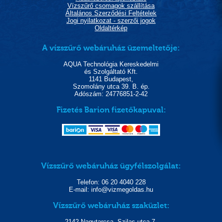
Vízszűrő csomagok szállítása
Általános Szerződési Feltételek
Jogi nyilatkozat - szerzői jogok
Oldaltérkép
A vízszűrő webáruház üzemeltetője:
AQUA Technológia Kereskedelmi
és Szolgáltató Kft.
1141 Budapest,
Szomolány utca 39. B. ép.
Adószám: 24776851-2-42
Fizetés Barion fizetőkapuval:
Vízszűrő webáruház ügyfélszolgálat:
Telefon: 06 20 4040 228
E-mail: info@vizmegoldas.hu
Vízszűrő webáruház szaküzlet:
2142 Nagytarcsa, Szilas utca 7.