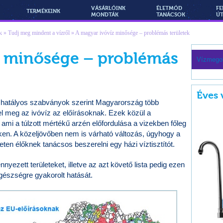
VÁSÁRLÓINK
ÉLETMÓD
FE
TERMÉKEINK
MONDTÁK
TANÁCSOK
Ú
k
»
Tudj meg mindent a vízről
»
A magyar ivóvíz minősége – problémás területek
z minősége – problémás
Vízmego
Éves 
g hatályos szabványok szerint Magyarország több
el meg az ivóvíz az előírásoknak. Ezek közül a
ami a túlzott mértékű arzén előfordulása a vizekben főleg
teken. A közeljövőben nem is várható változás, úgyhogy a
eten élőknek tanácsos beszerelni egy házi víztisztítót.
yezett területeket, illetve az azt követő lista pedig ezen
egészségre gyakorolt hatását.