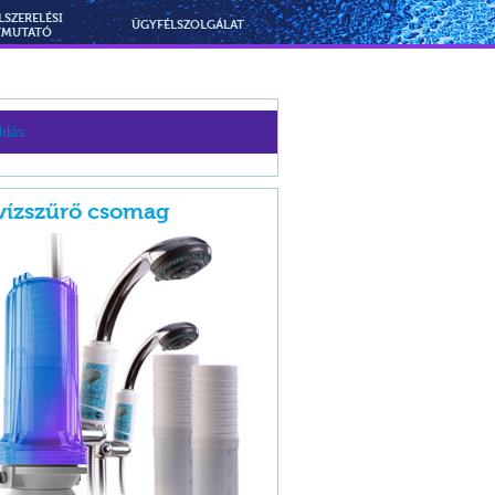
LSZERELÉSI
ÜGYFÉLSZOLGÁLAT
TMUTATÓ
ldás
vízszűrő csomag