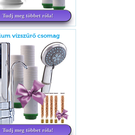
Tudj meg többet róla!
ium vízszűrő csomag
Tudj meg többet róla!