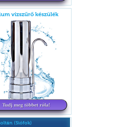
um vízszűrő készülék
Tudj meg többet róla!
Zoltán (Siófok)