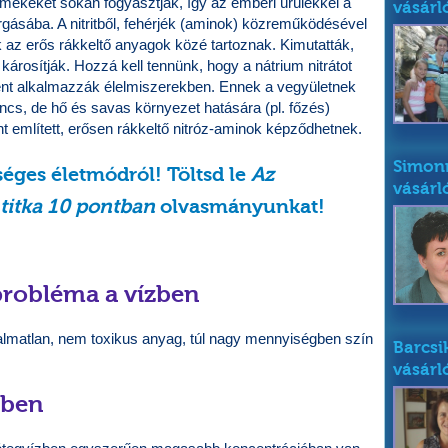
mékeket sokan fogyasztják, így az emberi ürülékkel a
vásárl
orgásába. A nitritből, fehérjék (aminok) közreműködésével
 az erős rákkeltő anyagok közé tartoznak. Kimutatták,
károsítják. Hozzá kell tennünk, hogy a nátrium nitrátot
nt alkalmazzák élelmiszerekben. Ennek a vegyületnek
cs, de hő és savas környezet hatására (pl. főzés)
fent említett, erősen rákkeltő nitróz-aminok képződhetnek.
Simonn
éges életmódról! Töltsd le
Az
vásárl
 titka 10 pontban
olvasmányunkat!
 probléma a vízben
lmatlan, nem toxikus anyag, túl nagy mennyiségben szín
Barcsi
vásárl
zben