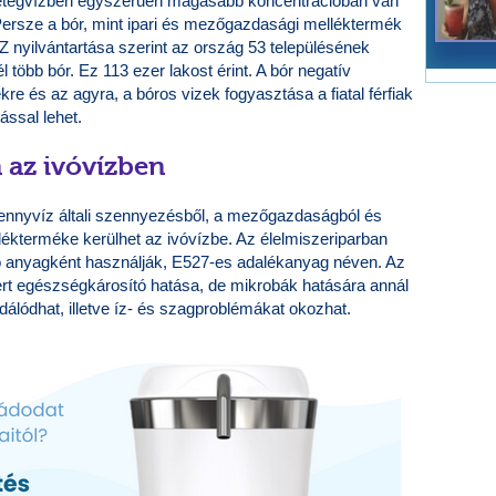
rétegvízben egyszerűen magasabb koncentrációban van
 Persze a bór, mint ipari és mezőgazdasági melléktermék
Z nyilvántartása szerint az ország 53 településének
 több bór. Ez 113 ezer lakost érint. A bór negatív
re és az agyra, a bóros vizek fogyasztása a fiatal férfiak
ással lehet.
az ivóvízben
ennyvíz általi szennyezésből, a mezőgazdaságból és
mellékterméke kerülhet az ivóvízbe. Az élelmiszeriparban
 anyagként használják, E527-es adalékanyag néven. Az
egészségkárosító hatása, de mikrobák hatására annál
xidálódhat, illetve íz- és szagproblémákat okozhat.