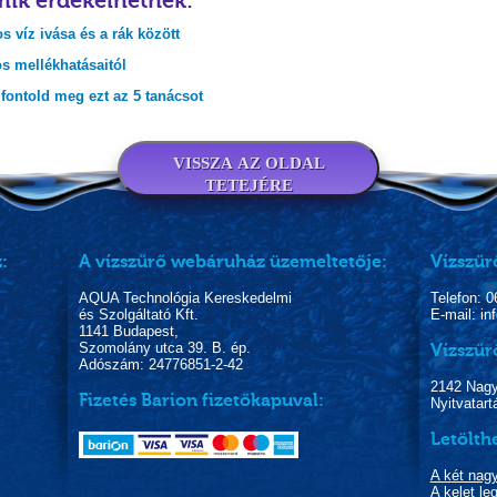
mik érdekelhetnek:
s víz ivása és a rák között
s mellékhatásaitól
 fontold meg ezt az 5 tanácsot
VISSZA AZ OLDAL
TETEJÉRE
:
A vízszűrő webáruház üzemeltetője:
Vízszűr
AQUA Technológia Kereskedelmi
Telefon: 
és Szolgáltató Kft.
E-mail: i
1141 Budapest,
Szomolány utca 39. B. ép.
Vízszűr
Adószám: 24776851-2-42
2142 Nagyt
Fizetés Barion fizetőkapuval:
Nyitvatart
Letölth
A két nag
A kelet l