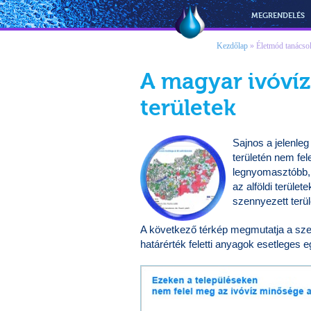
Vízmegoldás
MEGRENDELÉS
Kezdőlap
»
Életmód tanácso
A magyar ivóví
területek
Sajnos a jelenle
területén nem fel
legnyomasztóbb, 
az alföldi terüle
szennyezett terül
A következő térkép megmutatja a szenn
határérték feletti anyagok esetleges 