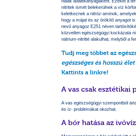
halak adalékanyagaként. Ezeket a ter
nitritek ismét belekerülnek a víz körf
keletkeznek a nitróz-aminok, amelyek
hogy a májat és az örökítő anyagot is 
nevű anyagoz E251 néven tartósítóké
közvetlen egészségügyi kockázata nin
nátrium-nitritté alakulhat, melyből a 
Tudj meg többet az egészs
egészséges és hosszú élet
Kattints a linkre!
A vas csak esztétikai
A vas egészségügyi szempontból árta
és íz- problémákat okozhat.
A bór hatása az ivóví