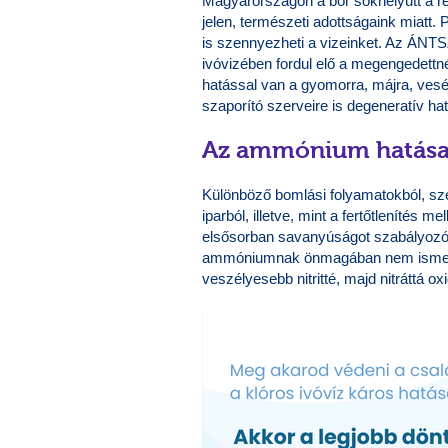
Magyarországon a bór sokhelyütt a 
jelen, természeti adottságaink miatt.
is szennyezheti a vizeinket. Az ÁNTS
ivóvizében fordul elő a megengedettnél
hatással van a gyomorra, májra, vesék
szaporító szerveire is degeneratív hat
Az ammónium hatása 
Különböző bomlási folyamatokból, sz
iparból, illetve, mint a fertőtlenítés 
elsősorban savanyúságot szabályozó
ammóniumnak önmagában nem ismert 
veszélyesebb nitritté, majd nitráttá o