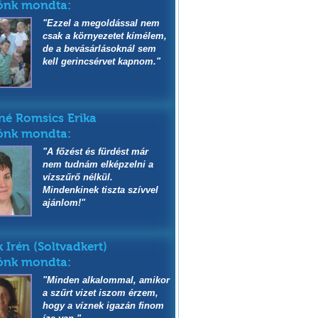
ónk mondta:
"Ezzel a megoldással nem
csak a környezetet kímélem,
de a bevásárlásoknál sem
kell gerincsérvet kapnom."
é Romsics Erika
ónk mondta:
"A főzést és fürdést már
nem tudnám elképzelni a
vízszűrő nélkül.
Mindenkinek tiszta szívvel
ajánlom!"
k Irén (Soltvadkert)
ónk mondta:
"Minden alkalommal, amikor
a szűrt vizet iszom érzem,
hogy a víznek igazán finom