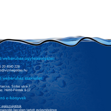
ő webáruház ügyfélszolgálat:
06 20 4040 228
nfo@vizmegoldas.hu
ő webáruház szaküzlet:
arcsa, Szilas utca 7.
ás: Hétfő-Péntek 9-17
ető e-könyvek
y egészségtitok
egnagyobb becsben tartott gyógynövénye