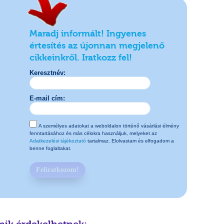
Maradj informált! Ingyenes
értesítés az újonnan megjelenő
cikkeinkről. Iratkozz fel!
Keresztnév:
E-mail cím:
A személyes adatokat a weboldalon történő vásárlási élmény
fenntartásához és más célokra használjuk, melyeket az
Adatkezelési tájékoztató
tartalmaz. Elolvastam és elfogadom a
benne foglaltakat.
Feliratkozom!