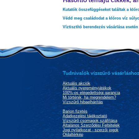
Hasonló témájú cikkek, a
Kutatók összefüggéseket találtak a klóro
Védd meg családodat a klóros víz súlyo
Víztisztító berendezés vásárlása esetén
Tudnivalók vízszűrő vásárláshoz
Aktuális akciók
Aktuális nyereményjátékok
100%-os elégedettségi garancia
Mi történik, ha megrendelem?
Vízszűrő hibaelhárítás
Barion fizetés
Adatkezelési tájékoztató
Vízszűrő csomagok szállítása
Általános Szerződési Feltételek
Jogi nyilatkozat - szerzői jogok
Oldaltérkép