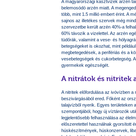
A magyarországi kasztvizek arzén t
belemosódó arzén miatt. A megengede
több, mint 1.5 millió embert érint. A 
sajnos az illetékes szervek még mind
szervezetbe került arzén 40%-a felh
60% távozik a vizelettel. Az arzén eg
tüdőrák, valamint a vese- és hólyagr
betegségeket is okozhat, mint például
megbetegedések, a perifériás és a kö
vesebetegségek és cukorbetegség. Az
gyermekek egészségét.
A nitrátok és nitritek
A nitritek előfordulása az ivóvízben 
beszivárgásából ered. Főként az orszá
talajvízből nyerik. Egyes területeken a
szempontjából, hogy új víztározók után 
legjelentősebb felhasználása az élelmi
előszeretettel használnak gyorsított é
húskészítmények, húskonzervek, libam