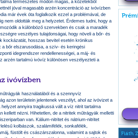
artalma természetes módon magas, a kőzetekből
ttnél jóval magasabb arzén koncentráció az ivóvízben
média már évek óta foglalkozik ezzel a problémával, de
Prémi
ig nem oldották meg a helyzetet. Érdemes tudni, hogy a
almozódik a különböző szervekben és csak a maradék
észségre veszélyes tulajdonságai, hogy növeli a bőr- és
ák kockázatát, hosszas bevitel esetén krónikus
: a bőr elszarusodása, a szív- és keringési
zponti idegrendszer rendellenességei, a máj- és
 arzén tartalmú ivóvíz különösen veszélyezteti a
 az ivóvízben
a műtrágyák használatából és a szennyvíz
g azon területein jelentenek veszélyt, ahol az ivóvizet a
 helyzet annyira tragikussá vált a víz nitrit tartalma
kellett nézni. Hihetetlen, de a nitritek műtrágyák melletti
szeriparban van. Kálium-nitritet és nátrium-nitritet
rlelésű kolbászok, szalámifélék, sonkafélék,
áj, füstölt és császárszalonna, valamint a sajtok és
Fiáth 