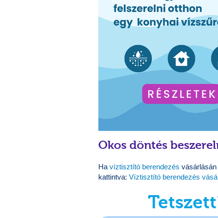
Okos döntés beszereln
Ha
víztisztító berendezés
vásárlásán g
kattintva:
Víztisztító berendezés vásá
Tetszett