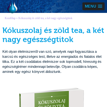
Vízmegoldás
MENU
Kezdőlap
» Kókuszolaj és zöld tea, a két nagy egészségtitok
Kókuszolaj és zöld tea, a két
nagy egészségtitok
Két olyan élelmiszerről van szó, amelyek napi fogyasztása a
karcsú és egészséges test, illetve az energiadús és fiatalos élet
titka. Ez a két csodálatos élelmiszer sok topmodell, híresség és
egészségtréner mindennapi betevője. Olyan csodákra képes,
aminek egy egész könyvet áldoztunk.