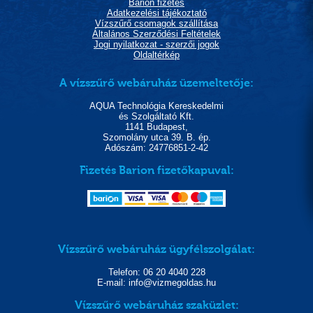
Barion fizetés
Adatkezelési tájékoztató
Vízszűrő csomagok szállítása
Általános Szerződési Feltételek
Jogi nyilatkozat - szerzői jogok
Oldaltérkép
A vízszűrő webáruház üzemeltetője:
AQUA Technológia Kereskedelmi
és Szolgáltató Kft.
1141 Budapest,
Szomolány utca 39. B. ép.
Adószám: 24776851-2-42
Fizetés Barion fizetőkapuval:
Vízszűrő webáruház ügyfélszolgálat:
Telefon: 06 20 4040 228
E-mail: info@vizmegoldas.hu
Vízszűrő webáruház szaküzlet: