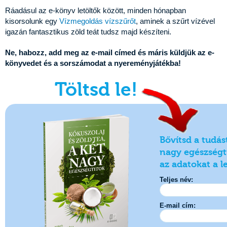
Ráadásul az e-könyv letöltők között, minden hónapban
kisorsolunk egy
Vízmegoldás vízszűrőt
, aminek a szűrt vízével
igazán fantasztikus zöld teát tudsz majd készíteni.
Ne, habozz, add meg az e-mail címed és máris küldjük az e-
könyvedet és a sorszámodat a nyereményjátékba!
Töltsd le!
Bővítsd a tudás
nagy egészségt
az adatokat a l
Teljes név:
E-mail cím: