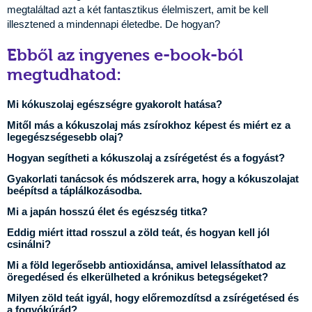
megtaláltad azt a két fantasztikus élelmiszert, amit be kell
illesztened a mindennapi életedbe. De hogyan?
Ebből az ingyenes e-book-ból
megtudhatod:
Mi kókuszolaj egészségre gyakorolt hatása?
Mitől más a kókuszolaj más zsírokhoz képest és miért ez a
legegészségesebb olaj?
Hogyan segítheti a kókuszolaj a zsírégetést és a fogyást?
Gyakorlati tanácsok és módszerek arra, hogy a kókuszolajat
beépítsd a táplálkozásodba.
Mi a japán hosszú élet és egészség titka?
Eddig miért ittad rosszul a zöld teát, és hogyan kell jól
csinálni?
Mi a föld legerősebb antioxidánsa, amivel lelassíthatod az
öregedésed és elkerülheted a krónikus betegségeket?
Milyen zöld teát igyál, hogy előremozdítsd a zsírégetésed és
a fogyókúrád?