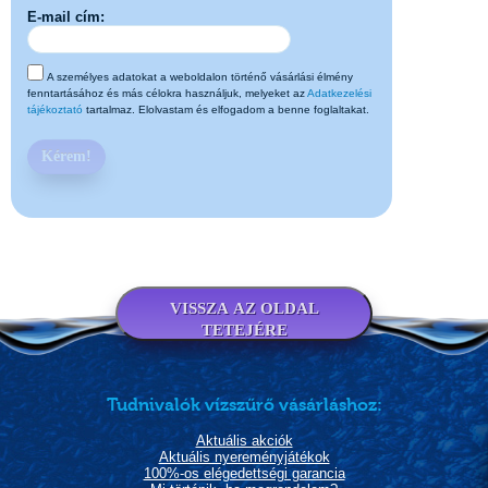
E-mail cím:
A személyes adatokat a weboldalon történő vásárlási élmény
fenntartásához és más célokra használjuk, melyeket az
Adatkezelési
tájékoztató
tartalmaz. Elolvastam és elfogadom a benne foglaltakat.
Kérem!
VISSZA AZ OLDAL
TETEJÉRE
Tudnivalók vízszűrő vásárláshoz:
Aktuális akciók
Aktuális nyereményjátékok
100%-os elégedettségi garancia