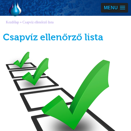
Vízmegoldás
MENU
Kezdőlap
» Csapvíz ellenőrző lista
Csapvíz ellenőrző lista