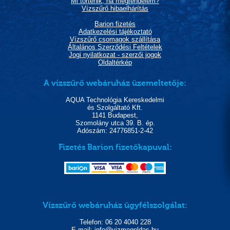
Mi történik, ha megrendelem?
Vízszűrő hibaelhárítás
Barion fizetés
Adatkezelési tájékoztató
Vízszűrő csomagok szállítása
Általános Szerződési Feltételek
Jogi nyilatkozat - szerzői jogok
Oldaltérkép
A vízszűrő webáruház üzemeltetője:
AQUA Technológia Kereskedelmi
és Szolgáltató Kft.
1141 Budapest,
Szomolány utca 39. B. ép.
Adószám: 24776851-2-42
Fizetés Barion fizetőkapuval:
Vízszűrő webáruház ügyfélszolgálat:
Telefon: 06 20 4040 228
E-mail: info@vizmegoldas.hu