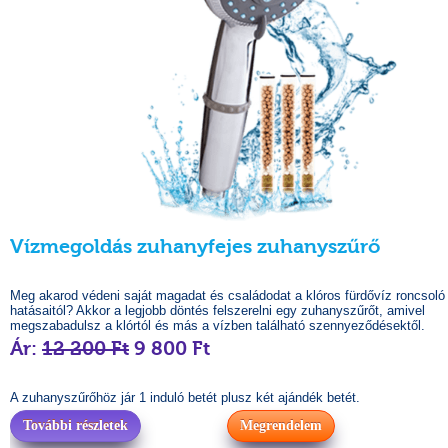
Vízmegoldás zuhanyfejes zuhanyszűrő
Meg akarod védeni saját magadat és családodat a klóros fürdővíz roncsoló
hatásaitól? Akkor a legjobb döntés felszerelni egy zuhanyszűrőt, amivel
megszabadulsz a klórtól és más a vízben található szennyeződésektől.
Ár:
12 200 Ft
9 800 Ft
A zuhanyszűrőhöz jár 1 induló betét plusz két ajándék betét.
További részletek
Megrendelem