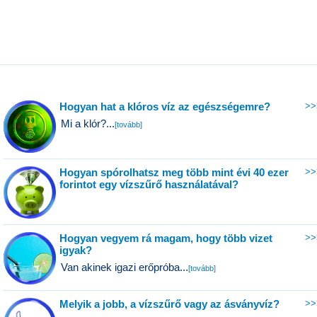
Hogyan hat a klóros víz az egészségemre?
>>
Mi a klór?...
[tovább]
Hogyan spórolhatsz meg több mint évi 40 ezer
>>
forintot egy vízszűrő használatával?
Hogyan vegyem rá magam, hogy több vizet
>>
igyak?
Van akinek igazi erőpróba...
[tovább]
Melyik a jobb, a vízszűrő vagy az ásványvíz?
>>