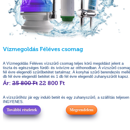
Vízmegoldás Féléves csomag
A Vízmegoldás Féléves vízszűrő csomag teljes körű megoldást jelent a
tiszta és egészséges fürdő- és ivóvízre az otthonodban. A vízszűrő csoma
fél évre elegendő szűrőbetétet tartalmaz. A konyhai szűrő berendezés mell
db fél évre elegendő betétet és 1 db fél évre elegendő zuhanyszűrőt kapsz.
Ár:
25 800 Ft
22 800 Ft
A vízszűrőhöz jár egy induló betét és egy zuhanyszűrő, a szállítás teljesen
INGYENES.
További részletek
Megrendelem