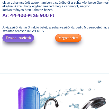
olyan zuhanyszűrőt adunk, amiben a szűrőbetét a zuhanyfej belsejében va
elrejtve. Azzal, hogy egyben veszed meg a csomagot, nagyon
kedvezményes áron juthatsz hozzá.
Ár:
44 400 Ft
36 900 Ft
A vízszűrőhöz jár 3 induló betét, a zuhanyszűrőhöz pedig 5 cserebetét jár, 
szállítás teljesen INGYENES.
További részletek
Megrendelem