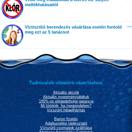
mellékhatásaitól
Víztisztító berendezés vásárlása esetén fontold
>>
meg ezt az 5 tanácsot
Tudnivalók vízszűrő vásárláshoz:
Aktuális akciók
Aktuális nyereményjátékok
100%-os elégedettségi garancia
Mi történik, ha megrendelem?
Vízszűrő hibaelhárítás
Barion fizetés
Adatkezelési tájékoztató
Vízszűrő csomagok szállítása