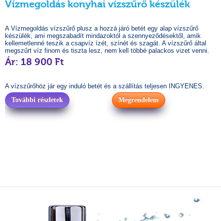
Vízmegoldás konyhai vízszűrő készülék
A Vízmegoldás vízszűrő plusz a hozzá járó betét egy alap vízszűrő
készülék, ami megszabadít mindazoktól a szennyeződésektől, amik
kellemetlenné teszik a csapvíz ízét, színét és szagát. A vízszűrő által
megszűrt víz finom és tiszta lesz, nem kell többé palackos vizet venni.
Ár: 18 900 Ft
A vízszűrőhöz jár egy induló betét és a szállítás teljesen INGYENES.
További részletek
Megrendelem