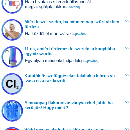
Ha a hivatalos szervek álláspontját
megvizsgáljuk, akkor...
[tovább]
Miért leszel szebb, ha minden nap szűrt vízben
>>
fürdesz
Ha küzdöttél már száraz...
[tovább]
11 ok, amiért érdemes felszerelni a konyhába
>>
egy vízszűrőt
Egy olyan mindenki tudja dolog...
[tovább]
Kutatók összefüggéseket találtak a klóros víz
>>
ivása és a rák között
A műanyag flakonos ásványvizeket jobb, ha
>>
kerüljük! Hogy miért?
Védd meg családodat a klóros víz súlyos
>>