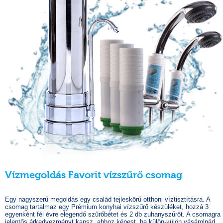
Vízmegoldás Favorit vízszűrő csomag
Egy nagyszerű megoldás egy család tejleskörű otthoni víztisztításra. A
csomag tartalmaz egy Prémium konyhai vízszűrő készüléket, hozzá 3
egyenként fél évre elegendő szűrőbétet és 2 db zuhanyszűrőt. A csomagra
jelentős árkedvezményt kapsz, ahhoz képest, ha külön-külön vásárolnád