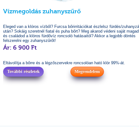
Vízmegoldás zuhanyszűrő
Eleged van a klóros vízből? Furcsa bőrirritációkat észlelsz fürdés/zuhanyz
után? Sokáig szeretnél fiatal és puha bőrt? Meg akarod védeni saját magad
és családod a klóros fürdővíz roncsoló hatásaitól? Akkor a legjobb döntés
felszerelni egy zuhanyszűrőt!
Ár: 6 900 Ft
Eltávolítja a bőrre és a légzőszervekre roncsolóan ható klór 99%-át.
További részletek
Megrendelem