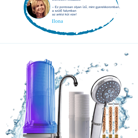
– Ez pontosan olyan ízű, mint gyerekkoromban,
a szülő falumban
az artézi kút vize!
Ilona