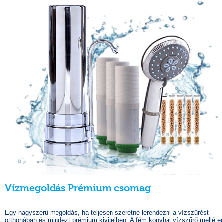
Vízmegoldás Prémium csomag
Egy nagyszerű megoldás, ha teljesen szeretné lerendezni a vízszűrést
otthonában és mindezt prémium kivitelben. A fém konyhai vízszűrő mellé e