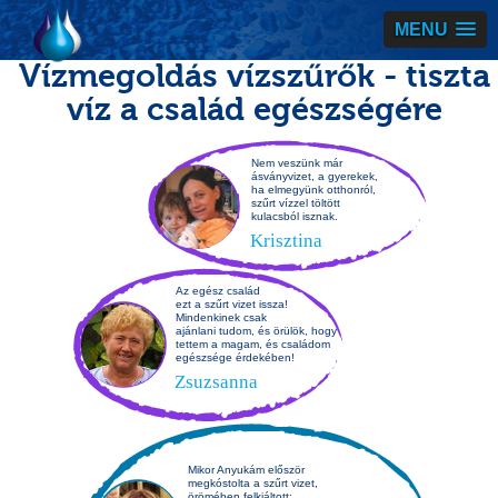
Vízmegoldás
MENU
Vízmegoldás vízszűrők - tiszta
víz a család egészségére
Nem veszünk már
ásványvizet, a gyerekek,
ha elmegyünk otthonról,
szűrt vízzel töltött
kulacsból isznak.
Krisztina
Az egész család
ezt a szűrt vizet issza!
Mindenkinek csak
ajánlani tudom, és örülök, hogy
tettem a magam, és családom
egészsége érdekében!
Zsuzsanna
Mikor Anyukám először
megkóstolta a szűrt vizet,
örömében felkiáltott: