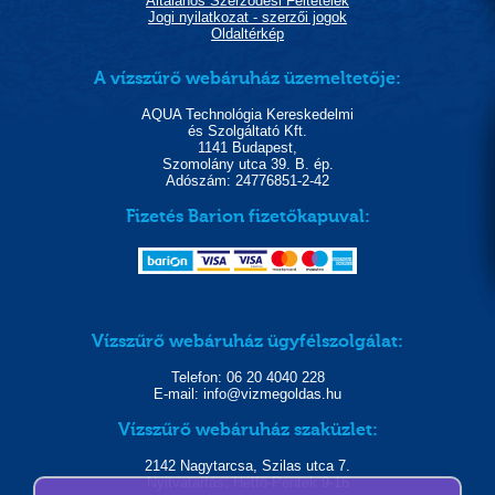
Általános Szerződési Feltételek
Jogi nyilatkozat - szerzői jogok
Oldaltérkép
A vízszűrő webáruház üzemeltetője:
AQUA Technológia Kereskedelmi
és Szolgáltató Kft.
1141 Budapest,
Szomolány utca 39. B. ép.
Adószám: 24776851-2-42
Fizetés Barion fizetőkapuval:
Vízszűrő webáruház ügyfélszolgálat:
Telefon: 06 20 4040 228
E-mail: info@vizmegoldas.hu
Vízszűrő webáruház szaküzlet:
2142 Nagytarcsa, Szilas utca 7.
Nyitvatartás: Hétfő-Péntek 9-16