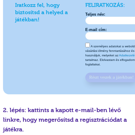
Iratkozz fel, hogy
FELIRATKOZÁS:
biztosítsd a helyed a
Teljes név:
játékban!
E-mail cím:
A személyes adatokat a webolda
vásárlási élmény fenntartásához és
használjuk, melyeket az
Adatkezelés
tartalmaz. Elolvastam és elfogado
foglaltakat.
Részt veszek a játékban!
2. lépés: kattints a kapott e-mail-ben lévő
linkre, hogy megerősítsd a regisztrációdat a
játékra.