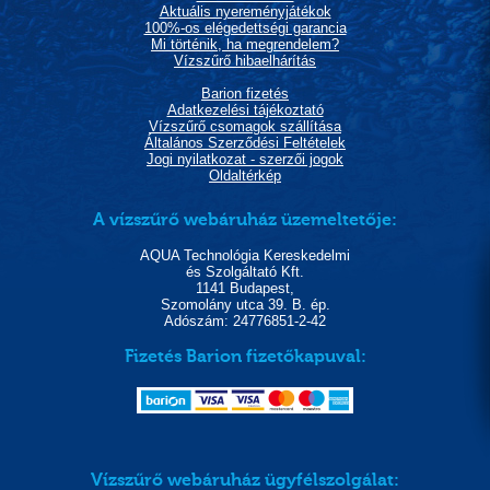
Aktuális nyereményjátékok
100%-os elégedettségi garancia
Mi történik, ha megrendelem?
Vízszűrő hibaelhárítás
Barion fizetés
Adatkezelési tájékoztató
Vízszűrő csomagok szállítása
Általános Szerződési Feltételek
Jogi nyilatkozat - szerzői jogok
Oldaltérkép
A vízszűrő webáruház üzemeltetője:
AQUA Technológia Kereskedelmi
és Szolgáltató Kft.
1141 Budapest,
Szomolány utca 39. B. ép.
Adószám: 24776851-2-42
Fizetés Barion fizetőkapuval:
Vízszűrő webáruház ügyfélszolgálat: