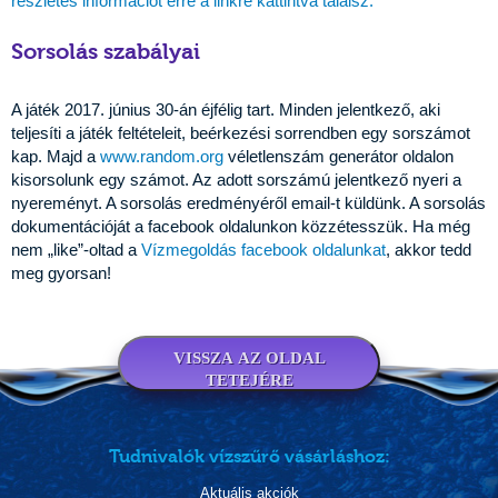
részletes információt erre a linkre kattintva találsz.
Sorsolás szabályai
A játék 2017. június 30-án éjfélig tart. Minden jelentkező, aki
teljesíti a játék feltételeit, beérkezési sorrendben egy sorszámot
kap. Majd a
www.random.org
véletlenszám generátor oldalon
kisorsolunk egy számot. Az adott sorszámú jelentkező nyeri a
nyereményt. A sorsolás eredményéről email-t küldünk. A sorsolás
dokumentációját a facebook oldalunkon közzétesszük. Ha még
nem „like”-oltad a
Vízmegoldás facebook oldalunkat
, akkor tedd
meg gyorsan!
VISSZA AZ OLDAL
TETEJÉRE
Tudnivalók vízszűrő vásárláshoz:
Aktuális akciók