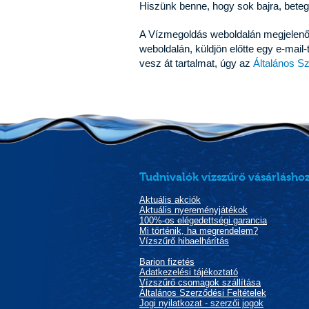
Hiszünk benne, hogy sok bajra, bete
A Vízmegoldás weboldalán megjelenő c
weboldalán, küldjön előtte egy e-mail
vesz át tartalmat, úgy az
Általános Sz
Tudnivalók vízszűrő vásárláshoz
Aktuális akciók
Aktuális nyereményjátékok
100%-os elégedettségi garancia
Mi történik, ha megrendelem?
Vízszűrő hibaelhárítás
Barion fizetés
Adatkezelési tájékoztató
Vízszűrő csomagok szállítása
Általános Szerződési Feltételek
Jogi nyilatkozat - szerzői jogok