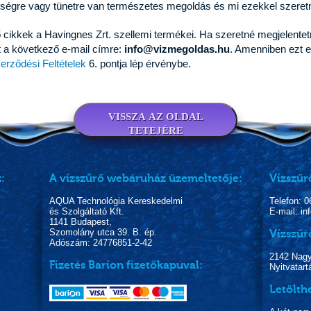
gségre vagy tünetre van természetes megoldás és mi ezekkel szeret
ikkek a Havingnes Zrt. szellemi termékei. Ha szeretné megjelentetn
-t a következő e-mail címre:
info@vizmegoldas.hu
. Amenniben ezt e
erződési Feltételek
6. pontja lép érvénybe.
VISSZA AZ OLDAL
TETEJÉRE
:
A vízszűrő webáruház üzemeltetője:
Vízszűr
AQUA Technológia Kereskedelmi
Telefon: 
és Szolgáltató Kft.
E-mail: i
1141 Budapest,
Szomolány utca 39. B. ép.
Vízszűr
Adószám: 24776851-2-42
2142 Nagyt
Fizetés Barion fizetőkapuval:
Nyitvatart
Letölth