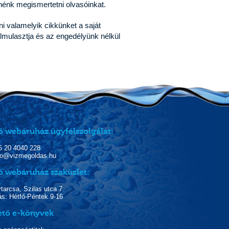
nénk megismertetni olvasóinkat.
i valamelyik cikkünket a saját
lmulasztja és az engedélyünk nélkül
ő webáruház ügyfélszolgálat:
06 20 4040 228
nfo@vizmegoldas.hu
ő webáruház szaküzlet:
arcsa, Szilas utca 7.
ás: Hétfő-Péntek 9-16
ető e-könyvek