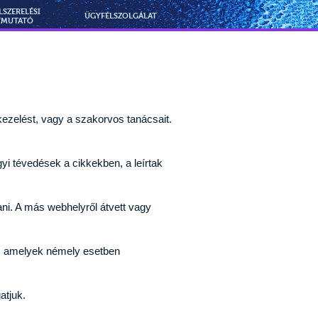
LSZERELÉSI
ÜGYFÉLSZOLGÁLAT
TMUTATÓ
ezelést, vagy a szakorvos tanácsait.
gyi tévedések a cikkekben, a leírtak
ni. A más webhelyről átvett vagy
k, amelyek némely esetben
atjuk.