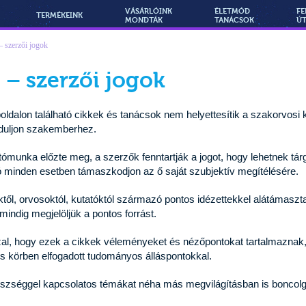
VÁSÁRLÓINK
ÉLETMÓD
FE
TERMÉKEINK
MONDTÁK
TANÁCSOK
Ú
– szerzői jogok
 – szerzői jogok
dalon található cikkek és tanácsok nem helyettesítik a szakorvosi k
rduljon szakemberhez.
atómunka előzte meg, a szerzők fenntartják a jogot, hogy lehetnek tár
 minden esetben támaszkodjon az ő saját szubjektív megítélésére.
től, orvosoktól, kutatóktól származó pontos idézettekkel alátámaszta
l mindig megjelöljük a pontos forrást.
azzal, hogy ezek a cikkek véleményeket és nézőpontokat tartalmazna
s körben elfogadott tudományos álláspontokkal.
szséggel kapcsolatos témákat néha más megvilágításban is boncolg