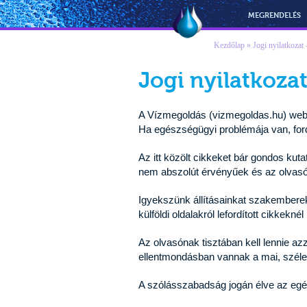
Vízmegoldás
MEGRENDELÉS
Kezdőlap
» Jogi nyilatkozat 
Jogi nyilatkozat
A Vízmegoldás (vizmegoldas.hu) webol
Ha egészségügyi problémája van, fo
Az itt közölt cikkeket bár gondos kut
nem abszolút érvényűek és az olvasó
Igyekszünk állításainkat szakemberek
külföldi oldalakról lefordított cikkekné
Az olvasónak tisztában kell lennie 
ellentmondásban vannak a mai, széle
A szólásszabadság jogán élve az egé