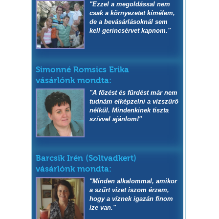
"Ezzel a megoldással nem
csak a környezetet kímélem,
de a bevásárlásoknál sem
kell gerincsérvet kapnom."
Simonné Romsics Erika
vásárlónk mondta:
"A főzést és fürdést már nem
tudnám elképzelni a vízszűrő
nélkül. Mindenkinek tiszta
szívvel ajánlom!"
Barcsik Irén (Soltvadkert)
vásárlónk mondta:
"Minden alkalommal, amikor
a szűrt vizet iszom érzem,
hogy a víznek igazán finom
íze van."