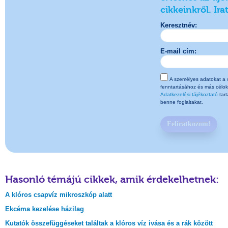
cikkeinkről. Ira
Keresztnév:
E-mail cím:
A személyes adatokat a w
fenntartásához és más célok
Adatkezelési tájékoztató
tart
benne foglaltakat.
Feliratkozom!
Hasonló témájú cikkek, amik érdekelhetnek:
A klóros csapvíz mikroszkóp alatt
Ekcéma kezelése házilag
Kutatók összefüggéseket találtak a klóros víz ivása és a rák között