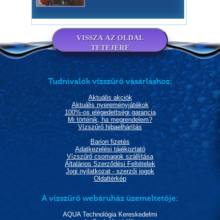
VISSZA AZ OLDAL
TETEJÉRE
Tudnivalók vízszűrő vásárláshoz:
Aktuális akciók
Aktuális nyereményjátékok
100%-os elégedettségi garancia
Mi történik, ha megrendelem?
Vízszűrő hibaelhárítás
Barion fizetés
Adatkezelési tájékoztató
Vízszűrő csomagok szállítása
Általános Szerződési Feltételek
Jogi nyilatkozat - szerzői jogok
Oldaltérkép
A vízszűrő webáruház üzemeltetője:
AQUA Technológia Kereskedelmi