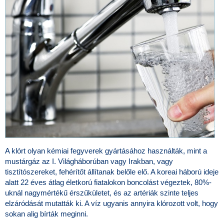
A klórt olyan kémiai fegyverek gyártásához használták, mint a
mustárgáz az I. Világháborúban vagy Irakban, vagy
tisztítószereket, fehérítőt állítanak belőle elő. A koreai háború ideje
alatt 22 éves átlag életkorú fiatalokon boncolást végeztek, 80%-
uknál nagymértékű érszűkületet, és az artériák szinte teljes
elzáródását mutatták ki. A víz ugyanis annyira klórozott volt, hogy
sokan alig bírták meginni.