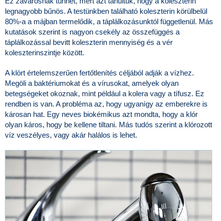
Ez zavarosnak tűnhet, mert azt tanultuk, hogy a koleszterin
legnagyobb bűnös. A testünkben található koleszterin körülbelül
80%-a a májban termelődik, a táplálkozásunktól függetlenül. Más
kutatások szerint is nagyon csekély az összefüggés a
táplálkozással bevitt koleszterin mennyiség és a vér
koleszterinszintje között.
A klórt értelemszerűen fertőtlenítés céljából adják a vízhez.
Megöli a baktériumokat és a vírusokat, amelyek olyan
betegségeket okoznak, mint például a kolera vagy a tífusz. Ez
rendben is van. A probléma az, hogy ugyanígy az emberekre is
károsan hat. Egy neves biokémikus azt mondta, hogy a klór
olyan káros, hogy be kellene tiltani. Más tudós szerint a klórozott
víz veszélyes, vagy akár halálos is lehet.