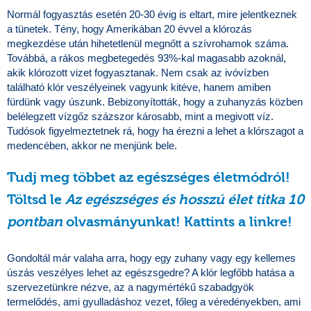
Normál fogyasztás esetén 20-30 évig is eltart, mire jelentkeznek
a tünetek. Tény, hogy Amerikában 20 évvel a klórozás
megkezdése után hihetetlenül megnőtt a szívrohamok száma.
Továbbá, a rákos megbetegedés 93%-kal magasabb azoknál,
akik klórozott vizet fogyasztanak. Nem csak az ivóvízben
található klór veszélyeinek vagyunk kitéve, hanem amiben
fürdünk vagy úszunk. Bebizonyították, hogy a zuhanyzás közben
belélegzett vízgőz százszor károsabb, mint a megivott víz.
Tudósok figyelmeztetnek rá, hogy ha érezni a lehet a klórszagot a
medencében, akkor ne menjünk bele.
Tudj meg többet az egészséges életmódról!
Töltsd le
Az egészséges és hosszú élet titka 10
pontban
olvasmányunkat! Kattints a linkre!
Gondoltál már valaha arra, hogy egy zuhany vagy egy kellemes
úszás veszélyes lehet az egészsgedre? A klór legfőbb hatása a
szervezetünkre nézve, az a nagymértékű szabadgyök
termelődés, ami gyulladáshoz vezet, főleg a véredényekben, ami