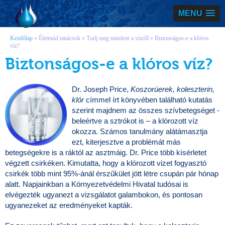
Vízmegoldás
MENU
Kezdőlap
»
Életmód tanácsok
»
Tudj meg mindent a vízről
»
Biztonságos-e a klóros
víz?
Biztonságos-e a klóros víz?
Dr. Joseph Price,
Koszorúerek, koleszterin,
klór
címmel írt könyvében található kutatás
szerint majdnem az összes szívbetegséget -
beleértve a sztrókot is – a klórozott víz
okozza. Számos tanulmány alátámasztja
ezt, kiterjesztve a problémát más
betegségekre is a ráktól az asztmáig. Dr. Price több kísérletet
végzett csirkéken. Kimutatta, hogy a klórozott vizet fogyasztó
csirkék több mint 95%-ánál érszűkület jött létre csupán pár hónap
alatt. Napjainkban a Környezetvédelmi Hivatal tudósai is
elvégezték ugyanezt a vizsgálatot galambokon, és pontosan
ugyanezeket az eredményeket kapták.