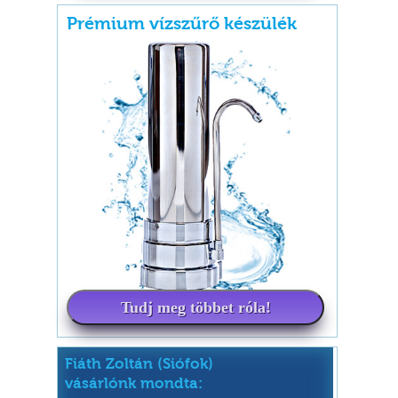
Prémium vízszűrő készülék
Tudj meg többet róla!
Fiáth Zoltán (Siófok)
vásárlónk mondta: