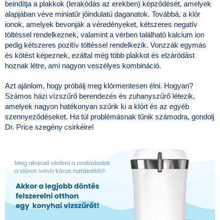
beindítja a plakkok (lerakódás az erekben) képződését, amelyek
alapjában véve miniatűr jóindulatú daganatok. Továbbá, a klór
ionok, amelyek bevonják a véredényeket, kétszeres negatív
töltéssel rendelkeznek, valamint a vérben található kalcium ion
pedig kétszeres pozitív töltéssel rendelkezik. Vonzzák egymás
és kötést képeznek, ezáltal még több plakkot és elzáródást
hoznak létre, ami nagyon veszélyes kombináció.
Azt ajánlom, hogy próbálj meg klórmentesen élni. Hogyan?
Számos házi vízszűrő berendezés és zuhanyszűrő létezik,
amelyek nagyon hatékonyan szűrik ki a klórt és az egyéb
szennyeződéseket. Ha túl problémásnak tűnik számodra, gondolj
Dr. Price szegény csirkéire!