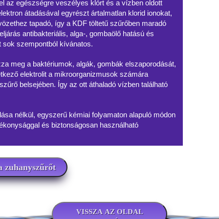
el az egészségre veszélyes klórt és a vízben oldott
ektron átadásával egyrészt ártalmatlan klorid ionokat,
ötvözethez tapadó, így a KDF töltetű szűrőben maradó
ljárás antibakteriális, alga-, gombaölő hatású és
át sok szempontból kívánatos.
zza meg a baktériumok, algák, gombák elszaporodását,
etkező elektrolit a mikroorganizmusok számára
szűrő belsejében. Így az ott áthaladó vízben található
ása nélkül, egyszerű kémiai folyamaton alapuló módon
hatékonysággal és biztonságosan használható
 zuhanyszűrőt
VISSZA AZ OLDAL