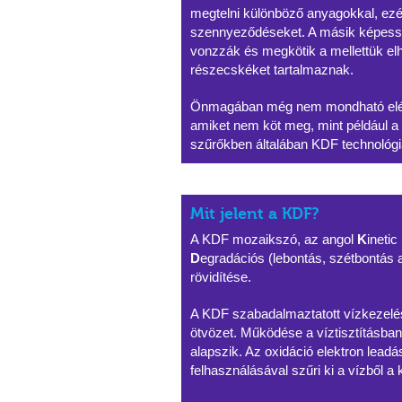
megtelni különböző anyagokkal, ezér
szennyeződéseket. A másik képess
vonzzák és megkötik a mellettük e
részecskéket tartalmaznak.
Önmagában még nem mondható elég
amiket nem köt meg, mint például a 
szűrőkben általában KDF technológi
Mit jelent a KDF?
A KDF mozaikszó, az angol
K
inetic
D
egradációs (lebontás, szétbontás
rövidítése.
A KDF szabadalmaztatott vízkezelés
ötvözet. Működése a víztisztításban
alapszik. Az oxidáció elektron leadás
felhasználásával szűri ki a vízből a