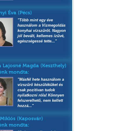
yi Éva (Pécs)
"Több mint egy éve
használom a Vízmegoldás
konyhai vízszűrőt. Nagyon
jól bevált, kellemes ízűvé,
egészségessé tette..."
 Lajosné Magda (Keszthely)
ónk mondta:
"Másfél hete használom a
vízszűrő készüléküket és
csak pozitívan tudok
nyilatkozni róla! Könnyen
felszerelhető, nem kellett
hozzá..."
 Miklós (Kaposvár)
ónk mondta: