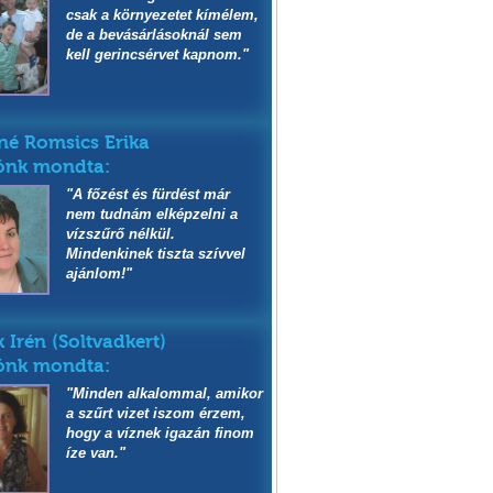
csak a környezetet kímélem,
de a bevásárlásoknál sem
kell gerincsérvet kapnom."
é Romsics Erika
ónk mondta:
"A főzést és fürdést már
nem tudnám elképzelni a
vízszűrő nélkül.
Mindenkinek tiszta szívvel
ajánlom!"
k Irén (Soltvadkert)
ónk mondta:
"Minden alkalommal, amikor
a szűrt vizet iszom érzem,
hogy a víznek igazán finom
íze van."