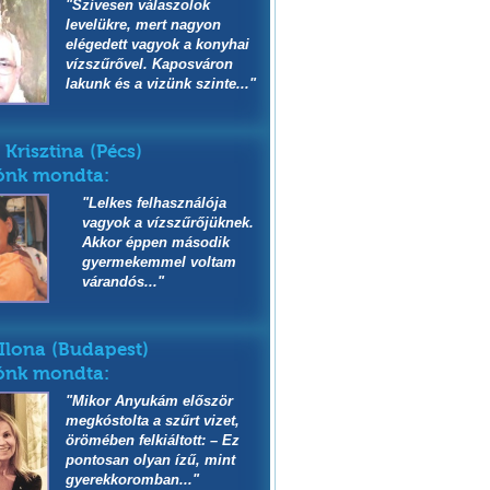
"Szívesen válaszolok
levelükre, mert nagyon
elégedett vagyok a konyhai
vízszűrővel. Kaposváron
lakunk és a vizünk szinte..."
Krisztina (Pécs)
ónk mondta:
"Lelkes felhasználója
vagyok a vízszűrőjüknek.
Akkor éppen második
gyermekemmel voltam
várandós..."
Ilona (Budapest)
ónk mondta:
"Mikor Anyukám először
megkóstolta a szűrt vizet,
örömében felkiáltott: – Ez
pontosan olyan ízű, mint
gyerekkoromban..."