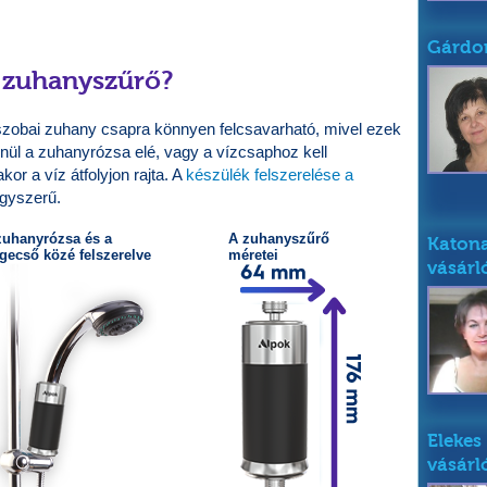
Gárdon
a zuhanyszűrő?
őszobai zuhany csapra könnyen felcsavarható, mivel ezek
nül a zuhanyrózsa elé, vagy a vízcsaphoz kell
or a víz átfolyjon rajta. A
készülék felszerelése a
gyszerű.
zuhanyrózsa és a
A zuhanyszűrő
Katona
gecső közé felszerelve
méretei
vásárl
Elekes
vásárl