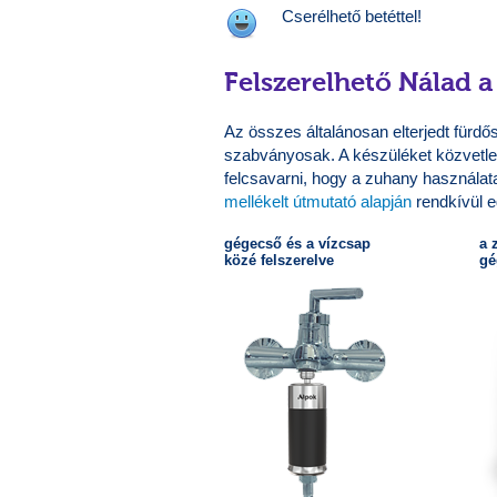
Cserélhető betéttel!
Felszerelhető Nálad 
Az összes általánosan elterjedt fürd
szabványosak. A készüléket közvetle
felcsavarni, hogy a zuhany használatak
mellékelt útmutató alapján
rendkívül e
gégecső és a vízcsap
a 
közé felszerelve
gé