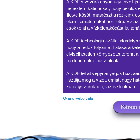
A KDF vízszűrő anyag úgy távolítja 
nehézfém kationokat, hogy belőlük el
illetve kősót, másrészt a réz-cink 
elemi fématomokat hoz létre. Ez az e
csökkenti a vízkőlerakódást is, teh
A KDF technológia azáltal akadályo
hogy a redox folyamat hatására kel
elviselhetetlen környezetet teremt a 
baktériumok elpusztulnak.
A KDF tehát vegyi anyagok hozzáad
tisztítja meg a vizet, emiatt nagy 
zuhanyszűrőkben, víztisztítókban.
Gyártó weboldala
Kérem a