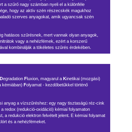
t a szűrő nagy számban nyeli el a különféle
ége, hogy az aktív szén részecskék magukhoz
lhaladó szerves anyagokat, amik ugyancsak szén
 hatásos szűrésnek, mert vannak olyan anyagok,
nitrátok vagy a nehézfémek, ezért a korszerű
ával kombinálják a tökéletes szűrés érdekében.
D
egradation
F
luxion, magyarul a
K
inetikai (mozgási)
 a kémiában)
F
olyamat - kezdőbetűkkel történő
i anyag a vízszűréshez: egy nagy tisztaságú réz-cink
 a redox (redukció-oxidáció) kémiai folyamaton
t, a redukció elektron felvételt jelent. E kémiai folyamat
 klórt és a nehézfémeket.