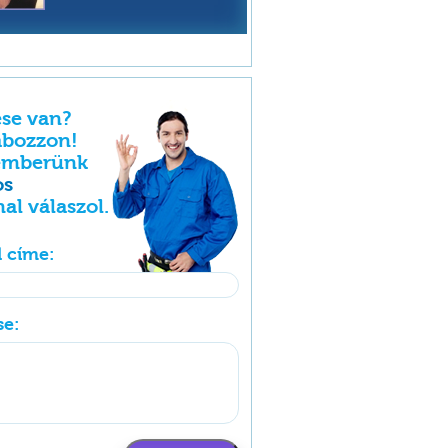
se van?
abozzon!
emberünk
os
al válaszol.
l címe:
se: