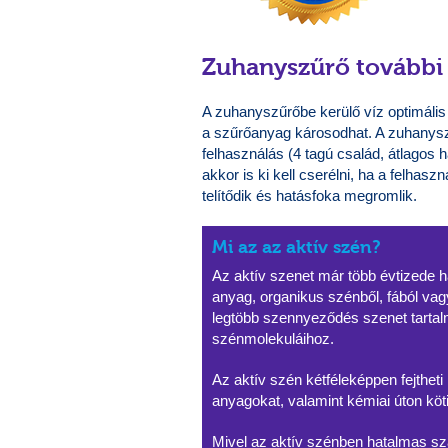
Zuhanyszűrő további 
A zuhanyszűrőbe kerülő víz optimális
a szűrőanyag károsodhat. A zuhanyszűr
felhasználás (4 tagú család, átlagos 
akkor is ki kell cserélni, ha a felhaszn
telítődik és hatásfoka megromlik.
Mi az az aktív szén?
Az aktív szenet már több évtizede h
anyag, organikus szénből, fából vagy
legtöbb szennyeződés szenet tarta
szénmolekuláihoz.
Az aktív szén kétféleképpen fejtheti
anyagokat, valamint kémiai úton k
Mivel az aktív szénben hatalmas 