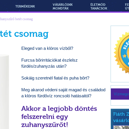
VÁSÁRLÓINK
ÉLETMÓD
FE
TERMÉKEINK
MONDTÁK
TANÁCSOK
Ú
hanyszűrő betét csomag
tét csomag
Eleged van a klóros vízből?
Furcsa bőrirritációkat észlelsz
fürdés/zuhanyzás után?
Sokáig szeretnél fiatal és puha bőrt?
Meg akarod védeni saját magad és családod
Vízmego
a klóros fürdővíz roncsoló hatásaitól?
Akkor a legjobb döntés
Fiáth 
felszerelni egy
vásárl
zuhanyszűrőt!