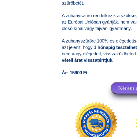
szűrőbetét.
A zuhanyszűrő rendelkezik a szükség
az Európai Unióban gyártják, nem va
olcsó kínai vagy tajvani gyártmány.
A zuhanyszűrőre 100%-os elégedettség
azt jelenit, hogy
1 hónapig tesztelhe
nem vagy elégedett, visszaküldheted
vételi árat visszatérítjük.
Ár: 15900 Ft
Kérem a