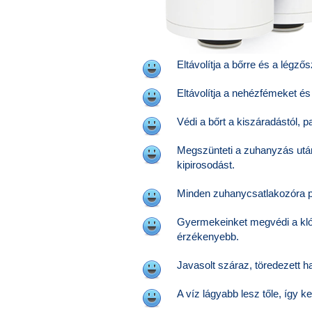
Eltávolítja a bőrre és a légz
Eltávolítja a nehézfémeket é
Védi a bőrt a kiszáradástól, p
Megszünteti a zuhanyzás után
kipirosodást.
Minden zuhanycsatlakozóra pá
Gyermekeinket megvédi a klór 
érzékenyebb.
Javasolt száraz, töredezett h
A víz lágyabb lesz tőle, így