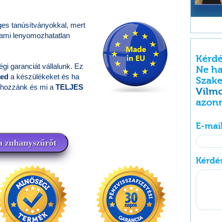
es tanúsítványokkal, mert
lami lenyomozhatatlan
Kérdé
i garanciát vállalunk. Ez
Ne h
ted
a készülékeket és ha
Szak
 hozzánk és mi a
TELJES
Vilm
azonn
E-mai
 zuhanyszűrőt
Kérdé