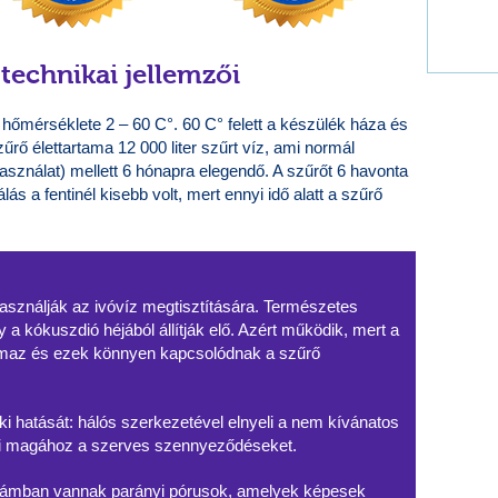
technikai jellemzői
 hőmérséklete 2 – 60 C°. 60 C° felett a készülék háza és
ő élettartama 12 000 liter szűrt víz, ami normál
használat) mellett 6 hónapra elegendő. A szűrőt 6 havonta
álás a fentinél kisebb volt, mert ennyi idő alatt a szűrő
asználják az ivóvíz megtisztítására. Természetes
 a kókuszdió héjából állítják elő. Azért működik, mert a
lmaz és ezek könnyen kapcsolódnak a szűrő
 ki hatását: hálós szerkezetével elnyeli a nem kívánatos
öti magához a szerves szennyeződéseket.
számban vannak parányi pórusok, amelyek képesek