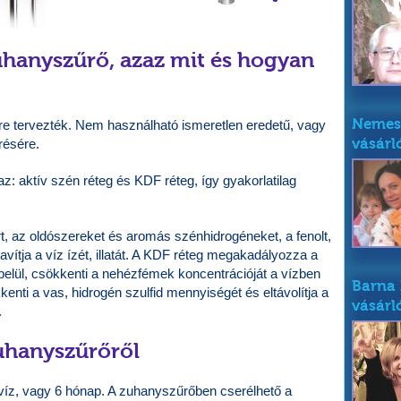
hanyszűrő, azaz mit és hogyan
Nemes 
ére tervezték. Nem használható ismeretlen eredetű, vagy
vásárl
résére.
az: aktív szén réteg és KDF réteg, így gyakorlatilag
órt, az oldószereket és aromás szénhidrogéneket, a fenolt,
vítja a víz ízét, illatát. A KDF réteg megakadályozza a
 belül, csökkenti a nehézfémek koncentrációját a vízben
Barna 
enti a vas, hidrogén szulfid mennyiségét és eltávolítja a
vásárl
.
zuhanyszűrőről
t víz, vagy 6 hónap. A zuhanyszűrőben cserélhető a