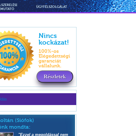
LSZERELÉSI
ÜGYFÉLSZOLGÁLAT
TMUTATÓ
Nincs
kockázat!
100%-os
Elégedettségi
garanciát
vállalunk.
Részletek
ldás
Zoltán (Siófok)
ónk mondta:
"Ezzel a megoldással nem