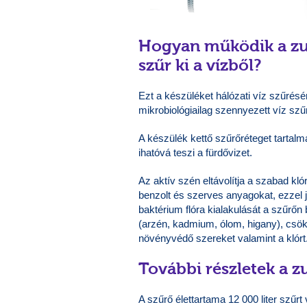
Hogyan működik a zu
szűr ki a vízből?
Ezt a készüléket hálózati víz szűrés
mikrobiológiailag szennyezett víz szű
A készülék kettő szűrőréteget tartalm
ihatóvá teszi a fürdővizet.
Az aktív szén eltávolítja a szabad kl
benzolt és szerves anyagokat, ezzel ja
baktérium flóra kialakulását a szűrőn
(arzén, kadmium, ólom, higany), csökk
növényvédő szereket valamint a klórt
További részletek a 
A szűrő élettartama 12 000 liter szűr