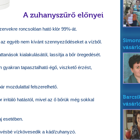
A zuhanyszűrő előnyei
őszervekre roncsolóan ható klór 99%-át.
Simonn
s az egyéb nem kívánt szennyeződéseket a vízből.
vásárl
attanások kialakulásától, lassítja a bőr öregedését.
 gyakran tapasztalható égő, viszkető érzést,
r mozdulattal felszerelhető.
Barcsi
irritáló hatástól, mivel az ő bőrük még sokkal
vásárl
aj esetében.
 kevésbé vízkövesedik a kád/zuhanyzó.