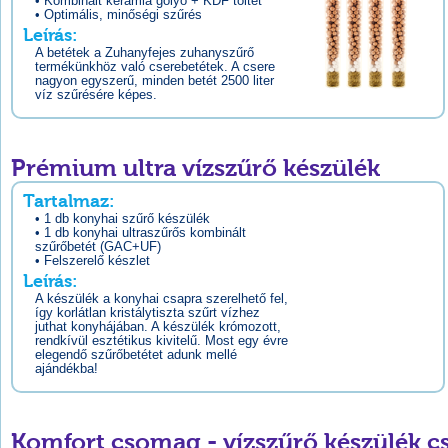
• Kombinált kerámia golyó + KDF töltet
• Optimális, minőségi szűrés
Leírás:
A betétek a Zuhanyfejes zuhanyszűrő
termékünkhöz való cserebetétek. A csere
nagyon egyszerű, minden betét 2500 liter
víz szűrésére képes.
Prémium ultra vízszűrő készülék
Tartalmaz:
• 1 db konyhai szűrő készülék
• 1 db konyhai ultraszűrős kombinált
szűrőbetét (GAC+UF)
• Felszerelő készlet
Leírás:
A készülék a konyhai csapra szerelhető fel,
így korlátlan kristálytiszta szűrt vízhez
juthat konyhájában. A készülék krómozott,
rendkívül esztétikus kivitelű. Most egy évre
elegendő szűrőbetétet adunk mellé
ajándékba!
Komfort csomag - vízszűrő készülék 