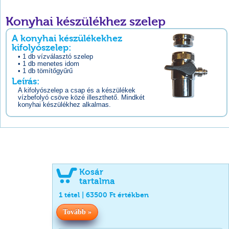
Konyhai készülékhez szelep
A konyhai készülékekhez
kifolyószelep:
• 1 db vízválasztó szelep
• 1 db menetes idom
• 1 db tömítőgyűrű
Leírás:
A kifolyószelep a csap és a készülékek
vízbefolyó csöve közé illeszthető. Mindkét
konyhai készülékhez alkalmas.
Kosár
tartalma
1
tétel |
63500
Ft értékben
Tovább »