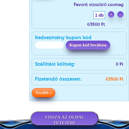
Favorit vízszűrő csomag
+
-
1 db
63500 Ft
Kedvezmény kupon kód
Kupon kód beváltása
Szállítási költség:
0
Ft
Fizetendő összesen:
63500
Ft
Tovább »
VISSZA AZ OLDAL
TETEJÉRE