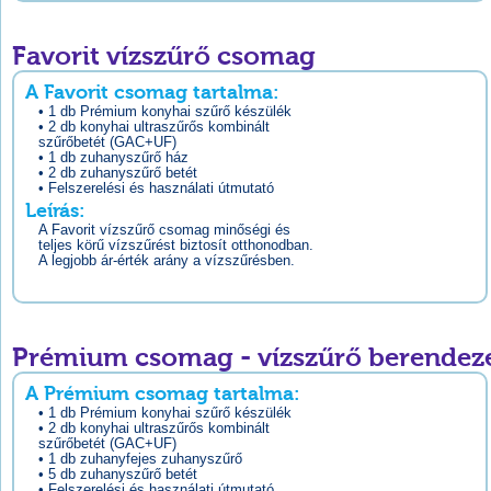
Favorit vízszűrő csomag
A Favorit csomag tartalma:
• 1 db Prémium konyhai szűrő készülék
• 2 db konyhai ultraszűrős kombinált
szűrőbetét (GAC+UF)
• 1 db zuhanyszűrő ház
• 2 db zuhanyszűrő betét
• Felszerelési és használati útmutató
Leírás:
A Favorit vízszűrő csomag minőségi és
teljes körű vízszűrést biztosít otthonodban.
A legjobb ár-érték arány a vízszűrésben.
Prémium csomag - vízszűrő berendez
A Prémium csomag tartalma:
• 1 db Prémium konyhai szűrő készülék
• 2 db konyhai ultraszűrős kombinált
szűrőbetét (GAC+UF)
• 1 db zuhanyfejes zuhanyszűrő
• 5 db zuhanyszűrő betét
• Felszerelési és használati útmutató