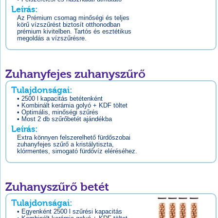
Leírás:
Az Prémium csomag minőségi és teljes
körű vízszűrést biztosít otthonodban
prémium kivitelben. Tartós és esztétikus
megoldás a vízszűrésre.
Zuhanyfejes zuhanyszűrő
Tulajdonságai:
• 2500 l kapacitás betétenként
• Kombinált kerámia golyó + KDF töltet
• Optimális, minőségi szűrés
• Most 2 db szűrőbetét ajándékba
Leírás:
Extra könnyen felszerelhető fürdőszobai
zuhanyfejes szűrő a kristálytiszta,
klórmentes, simogató fürdővíz eléréséhez.
Zuhanyszűrő betét
Tulajdonságai:
• Egyenként 2500 l szűrési kapacitás