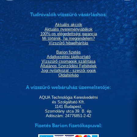
Tudnivalók vízszűrő vásárláshoz:
Aktuális akciók
Aktuális nyereményjátékok
100%-os elégedettségi garancia
Mi történik, ha megrendelem?
Vízszűrő hibaelhárítás
Barion fizetés
Adatkezelési tájékoztató
Vízszűrő csomagok szállítása
Általános Szerződési Feltételek
Jogi nyilatkozat - szerzői jogok
Oldaltérkép
A vízszűrő webáruház üzemeltetője:
AQUA Technológia Kereskedelmi
és Szolgáltató Kft.
1141 Budapest,
Szomolány utca 39. B. ép.
Adószám: 24776851-2-42
Fizetés Barion fizetőkapuval: