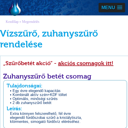
Vízmegoldás
MENU
Kezdőlap
» Megrendelés
Vízszűrő, zuhanyszűrő
rendelése
„Szűrőbetét akció” -
akciós csomagok itt!
Zuhanyszűrő betét csomag
Tulajdonságai:
• Egy évre elegendő kapacitás
• Kombinált aktív szén+KDF töltet
• Optimális, minőségi szűrés
• 2 db zuhanyszűrő betét
Leírás:
Extra könnyen felszerelhető, fél évre
elegendő fürdőszobai szűrő a kristálytiszta,
klórmentes, simogató fürdővíz eléréséhez.