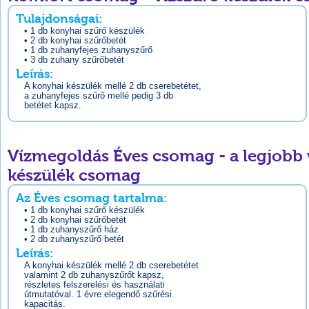
Tulajdonságai:
• 1 db konyhai szűrő készülék
• 2 db konyhai szűrőbetét
• 1 db zuhanyfejes zuhanyszűrő
• 3 db zuhany szűrőbetét
Leírás:
A konyhai készülék mellé 2 db cserebetétet,
a zuhanyfejes szűrő mellé pedig 3 db
betétet kapsz.
Vízmegoldás Éves csomag - a legjobb 
készülék csomag
Az Éves csomag tartalma:
• 1 db konyhai szűrő készülék
• 2 db konyhai szűrőbetét
• 1 db zuhanyszűrő ház
• 2 db zuhanyszűrő betét
Leírás:
A konyhai készülék mellé 2 db cserebetétet
valamint 2 db zuhanyszűrőt kapsz,
részletes felszerelési és használati
útmutatóval. 1 évre elegendő szűrési
kapacitás.