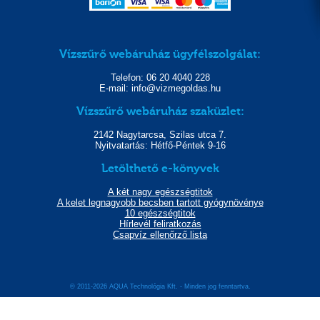
Vízszűrő webáruház ügyfélszolgálat:
Telefon: 06 20 4040 228
E-mail: info@vizmegoldas.hu
Vízszűrő webáruház szaküzlet:
2142 Nagytarcsa, Szilas utca 7.
Nyitvatartás: Hétfő-Péntek 9-16
Letölthető e-könyvek
A két nagy egészségtitok
A kelet legnagyobb becsben tartott gyógynövénye
10 egészségtitok
Hírlevél feliratkozás
Csapvíz ellenőrző lista
© 2011-2026 AQUA Technológia Kft. - Minden jog fenntartva.