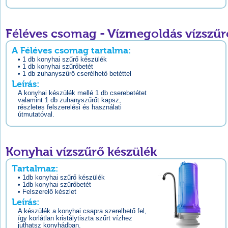
Féléves csomag - Vízmegoldás vízszű
A Féléves csomag tartalma:
• 1 db konyhai szűrő készülék
• 1 db konyhai szűrőbetét
• 1 db zuhanyszűrő cserélhető betéttel
Leírás:
A konyhai készülék mellé 1 db cserebetétet
valamint 1 db zuhanyszűrőt kapsz,
részletes felszerelési és használati
útmutatóval.
Konyhai vízszűrő készülék
Tartalmaz:
• 1db konyhai szűrő készülék
• 1db konyhai szűrőbetét
• Felszerelő készlet
Leírás:
A készülék a konyhai csapra szerelhető fel,
így korlátlan kristálytiszta szűrt vízhez
juthatsz konyhádban.