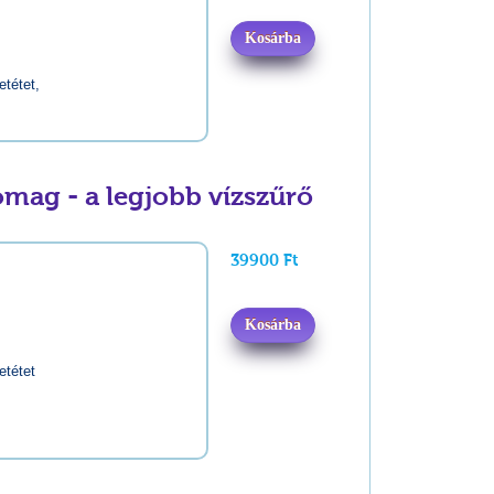
Kosárba
etétet,
mag - a legjobb vízszűrő
39900 Ft
Kosárba
etétet