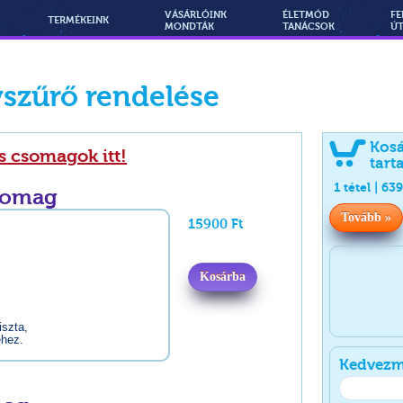
VÁSÁRLÓINK
ÉLETMÓD
FE
TERMÉKEINK
MONDTÁK
TANÁCSOK
Ú
yszűrő rendelése
Kos
s csomagok itt!
tart
1
tétel |
63
somag
Tovább »
15900 Ft
Kosárba
iszta,
éhez.
Kedvezm