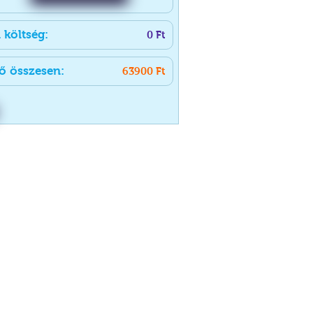
i költség:
0
Ft
ő összesen:
63900
Ft