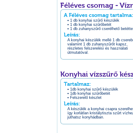
Féléves csomag - Ví
A Féléves csomag tartalma
• 1 db konyhai szűrő készülék
• 1 db konyhai szűrőbetét
• 1 db zuhanyszűrő cserélhető betétte
Leírás:
A konyhai készülék mellé 1 db csereb
valamint 1 db zuhanyszűrőt kapsz,
részletes felszerelési és használati
útmutatóval.
Konyhai vízszűrő kés
Tartalmaz:
• 1db konyhai szűrő készülék
• 1db konyhai szűrőbetét
• Felszerelő készlet
Leírás:
A készülék a konyhai csapra szerelhet
így korlátlan kristálytiszta szűrt vízhe
juthatsz konyhádban.