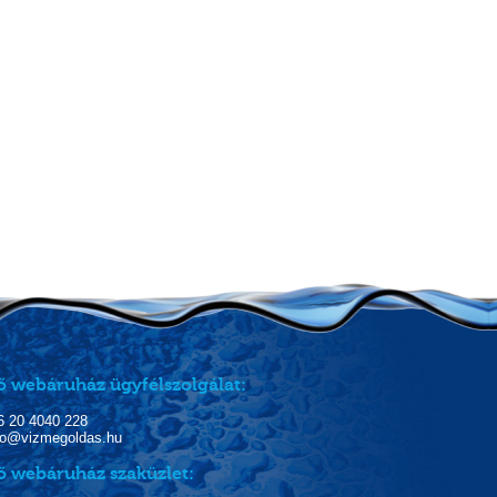
ő webáruház ügyfélszolgálat:
06 20 4040 228
nfo@vizmegoldas.hu
ő webáruház szaküzlet: