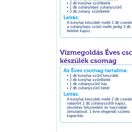
• 2 db konyhai szűrőbetét
• 1 db zuhanyfejes zuhanyszűrő
• 3 db zuhany szűrőbetét
Leírás:
A konyhai készülék mellé 2 db csereb
a zuhanyfejes szűrő mellé pedig 3 db
betétet kapsz.
Vízmegoldás Éves cso
készülék csomag
Az Éves csomag tartalma:
• 1 db konyhai szűrő készülék
• 2 db konyhai szűrőbetét
• 1 db zuhanyszűrő ház
• 2 db zuhanyszűrő betét
Leírás:
A konyhai készülék mellé 2 db csereb
valamint 2 db zuhanyszűrőt kapsz,
részletes felszerelési és használati
útmutatóval. 1 évre elegendő szűrési
kapacitás.