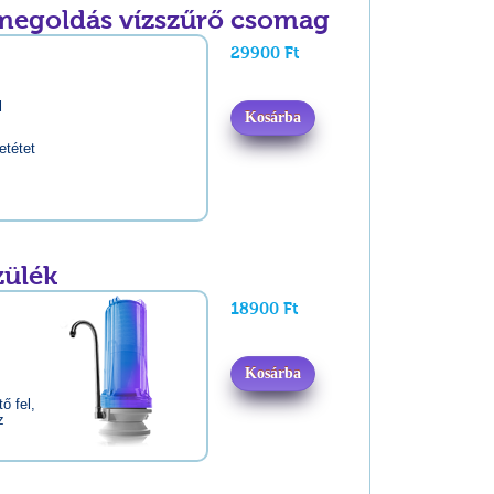
zmegoldás vízszűrő csomag
29900 Ft
:
l
Kosárba
etétet
zülék
18900 Ft
Kosárba
ő fel,
z