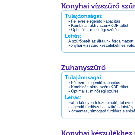
Konyhai vízszűrő szű
Tulajdonságai:
• Fél évre elegendő kapacitás
• Kombinált aktív szén+KDF töltet
• Optimális, minőségi szűrés
Leírás:
A szűrőbetét az általunk forgalmazott
konyhai vízszűrő készülékekhez való
Zuhanyszűrő
Tulajdonságai:
• Fél évre elegendő kapacitás
• Kombinált aktív szén+KDF töltet
• Optimális, minőségi szűrés
Leírás:
Extra könnyen felszerelhető, fél évre
elegendő fürdőszobai szűrő a kristályt
klórmentes, simogató fürdővíz elérés
Konyhai készülékhez 