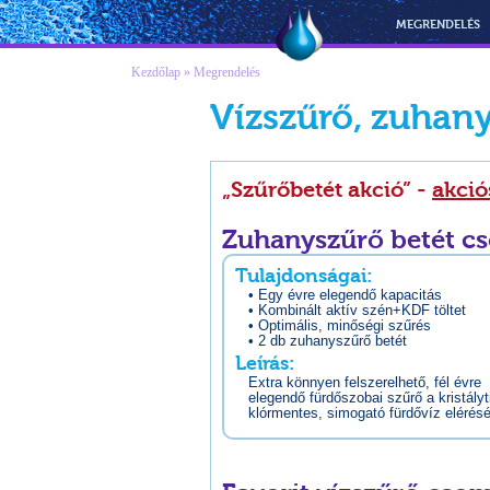
Vízmegoldás
MEGRENDELÉS
Kezdőlap
» Megrendelés
Vízszűrő, zuhan
„Szűrőbetét akció” -
akció
Zuhanyszűrő betét c
Tulajdonságai:
• Egy évre elegendő kapacitás
• Kombinált aktív szén+KDF töltet
• Optimális, minőségi szűrés
• 2 db zuhanyszűrő betét
Leírás:
Extra könnyen felszerelhető, fél évre
elegendő fürdőszobai szűrő a kristályt
klórmentes, simogató fürdővíz elérés