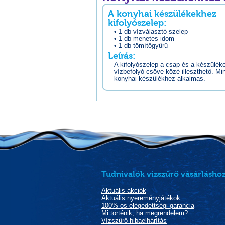
A konyhai készülékekhez
kifolyószelep:
• 1 db vízválasztó szelep
• 1 db menetes idom
• 1 db tömítőgyűrű
Leírás:
A kifolyószelep a csap és a készülék
vízbefolyó csöve közé illeszthető. Mi
konyhai készülékhez alkalmas.
Tudnivalók vízszűrő vásárláshoz
Aktuális akciók
Aktuális nyereményjátékok
100%-os elégedettségi garancia
Mi történik, ha megrendelem?
Vízszűrő hibaelhárítás