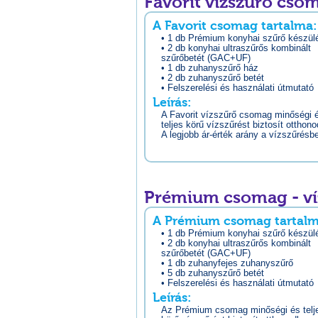
Favorit vízszűrő cso
A Favorit csomag tartalma:
• 1 db Prémium konyhai szűrő készül
• 2 db konyhai ultraszűrős kombinált
szűrőbetét (GAC+UF)
• 1 db zuhanyszűrő ház
• 2 db zuhanyszűrő betét
• Felszerelési és használati útmutató
Leírás:
A Favorit vízszűrő csomag minőségi 
teljes körű vízszűrést biztosít otthon
A legjobb ár-érték arány a vízszűrésb
Prémium csomag - ví
A Prémium csomag tartalm
• 1 db Prémium konyhai szűrő készül
• 2 db konyhai ultraszűrős kombinált
szűrőbetét (GAC+UF)
• 1 db zuhanyfejes zuhanyszűrő
• 5 db zuhanyszűrő betét
• Felszerelési és használati útmutató
Leírás:
Az Prémium csomag minőségi és telj