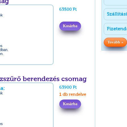
mag
63500 Ft
Szállítás
ék
Kosárba
Fizetend
Tovább »
és
odban.
en.
zszűrő berendezés csomag
63900 Ft
a:
ék
1 db rendelve
Kosárba
es