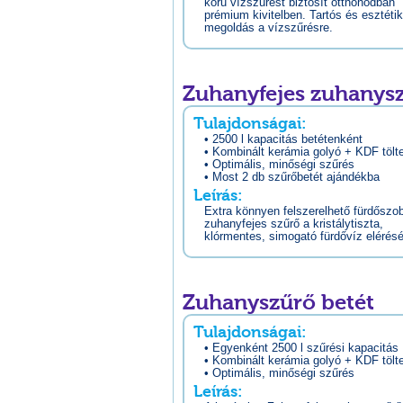
körű vízszűrést biztosít otthonodban
prémium kivitelben. Tartós és esztéti
megoldás a vízszűrésre.
Zuhanyfejes zuhanys
Tulajdonságai:
• 2500 l kapacitás betétenként
• Kombinált kerámia golyó + KDF tölt
• Optimális, minőségi szűrés
• Most 2 db szűrőbetét ajándékba
Leírás:
Extra könnyen felszerelhető fürdőszo
zuhanyfejes szűrő a kristálytiszta,
klórmentes, simogató fürdővíz elérés
Zuhanyszűrő betét
Tulajdonságai:
• Egyenként 2500 l szűrési kapacitás
• Kombinált kerámia golyó + KDF tölt
• Optimális, minőségi szűrés
Leírás: