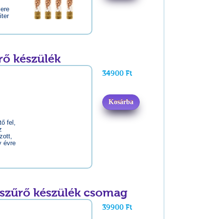
sere
iter
rő készülék
34900 Ft
Kosárba
ő fel,
z
zott,
y évre
zszűrő készülék csomag
39900 Ft