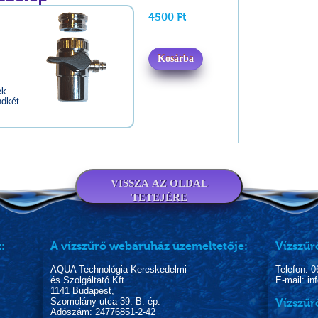
4500 Ft
Kosárba
ek
ndkét
VISSZA AZ OLDAL
TETEJÉRE
:
A vízszűrő webáruház üzemeltetője:
Vízszűr
AQUA Technológia Kereskedelmi
Telefon: 
és Szolgáltató Kft.
E-mail: i
1141 Budapest,
Szomolány utca 39. B. ép.
Vízszűr
Adószám: 24776851-2-42