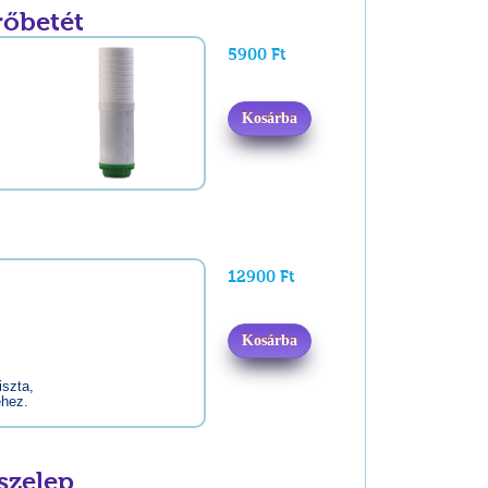
rőbetét
5900 Ft
Kosárba
.
12900 Ft
Kosárba
iszta,
éhez.
szelep