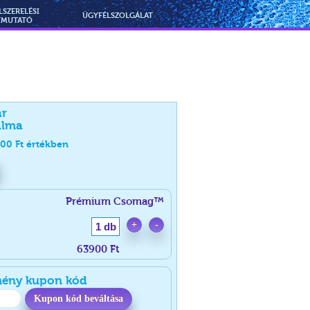
LSZERELÉSI
ÜGYFÉLSZOLGÁLAT
TMUTATÓ
ár
alma
900
Ft értékben
Prémium Csomag™
+
-
1 db
63900 Ft
ény kupon kód
Kupon kód beváltása