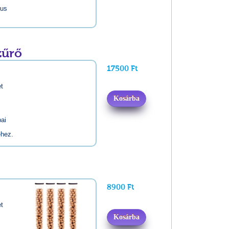
kus
zűrő
17500 Ft
et
Kosárba
bai
éhez.
8900 Ft
et
Kosárba