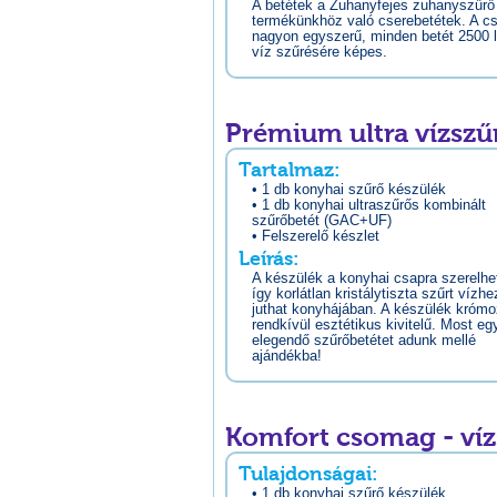
A betétek a Zuhanyfejes zuhanyszűrő
termékünkhöz való cserebetétek. A c
nagyon egyszerű, minden betét 2500 l
víz szűrésére képes.
Prémium ultra vízszű
Tartalmaz:
• 1 db konyhai szűrő készülék
• 1 db konyhai ultraszűrős kombinált
szűrőbetét (GAC+UF)
• Felszerelő készlet
Leírás:
A készülék a konyhai csapra szerelhet
így korlátlan kristálytiszta szűrt vízhe
juthat konyhájában. A készülék krómo
rendkívül esztétikus kivitelű. Most eg
elegendő szűrőbetétet adunk mellé
ajándékba!
Komfort csomag - ví
Tulajdonságai:
• 1 db konyhai szűrő készülék