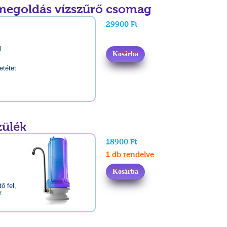
zmegoldás vízszűrő csomag
29900 Ft
:
l
Kosárba
etétet
zülék
18900 Ft
1 db rendelve
Kosárba
ő fel,
z