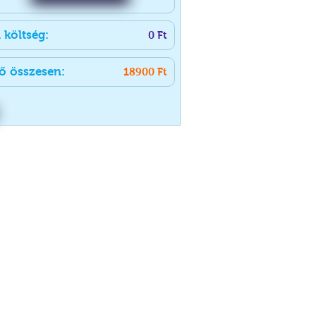
i költség:
0
Ft
ő összesen:
18900
Ft