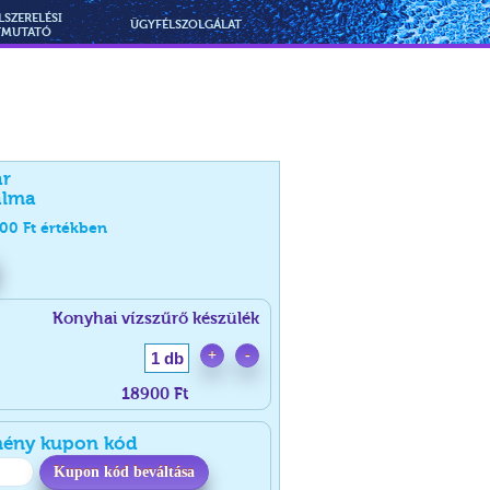
LSZERELÉSI
ÜGYFÉLSZOLGÁLAT
TMUTATÓ
ár
alma
900
Ft értékben
Konyhai vízszűrő készülék
+
-
1 db
18900 Ft
ény kupon kód
Kupon kód beváltása