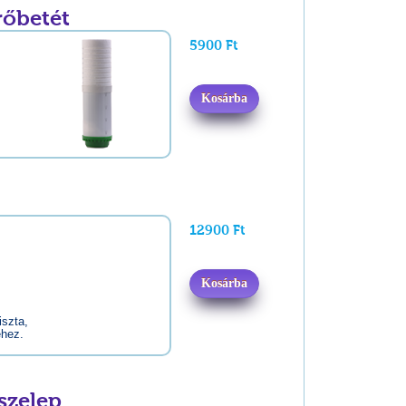
rőbetét
5900 Ft
Kosárba
.
12900 Ft
Kosárba
iszta,
éhez.
szelep