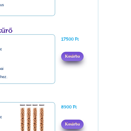
kus
zűrő
17500 Ft
et
Kosárba
bai
éhez.
8900 Ft
et
Kosárba