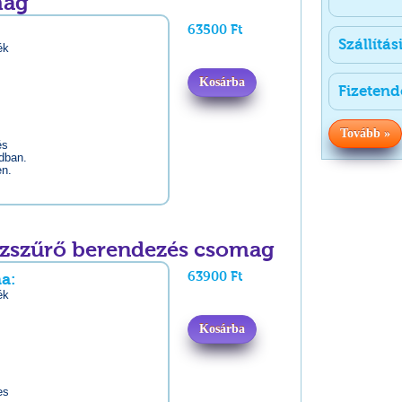
mag
63500 Ft
Szállítás
ék
Kosárba
Fizetend
Tovább »
és
odban.
en.
zszűrő berendezés csomag
63900 Ft
a:
ék
Kosárba
es