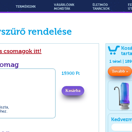
VÁSÁRLÓINK
ÉLETMÓD
FE
TERMÉKEINK
MONDTÁK
TANÁCSOK
Ú
yszűrő rendelése
Kos
s csomagok itt!
tart
1
tétel |
18
somag
Tovább »
15900 Ft
Kosárba
iszta,
éhez.
Kedvezm