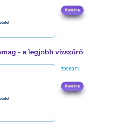
Kosárba
etétet,
mag - a legjobb vízszűrő
39900 Ft
Kosárba
etétet