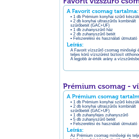
Favorit vízszűrő cso
A Favorit csomag tartalma:
• 1 db Prémium konyhai szűrő készül
• 2 db konyhai ultraszűrős kombinált
szűrőbetét (GAC+UF)
• 1 db zuhanyszűrő ház
• 2 db zuhanyszűrő betét
• Felszerelési és használati útmutató
Leírás:
A Favorit vízszűrő csomag minőségi 
teljes körű vízszűrést biztosít otthon
A legjobb ár-érték arány a vízszűrésb
Prémium csomag - ví
A Prémium csomag tartalm
• 1 db Prémium konyhai szűrő készül
• 2 db konyhai ultraszűrős kombinált
szűrőbetét (GAC+UF)
• 1 db zuhanyfejes zuhanyszűrő
• 5 db zuhanyszűrő betét
• Felszerelési és használati útmutató
Leírás:
Az Prémium csomag minőségi és telj