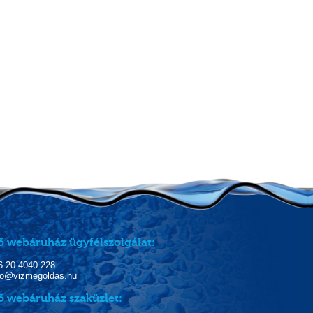
ő webáruház ügyfélszolgálat:
06 20 4040 228
nfo@vizmegoldas.hu
ő webáruház szaküzlet: