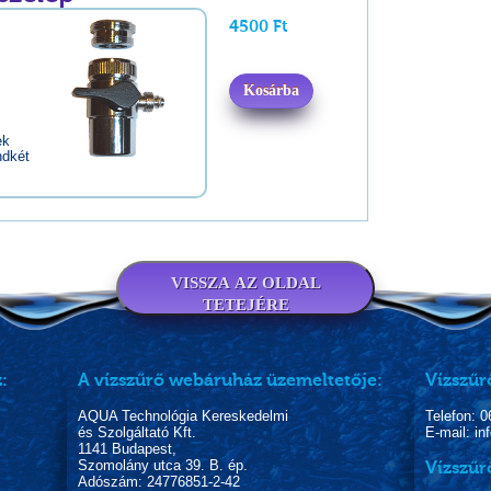
4500 Ft
Kosárba
ek
ndkét
VISSZA AZ OLDAL
TETEJÉRE
:
A vízszűrő webáruház üzemeltetője:
Vízszűr
AQUA Technológia Kereskedelmi
Telefon: 
és Szolgáltató Kft.
E-mail: i
1141 Budapest,
Szomolány utca 39. B. ép.
Vízszűr
Adószám: 24776851-2-42