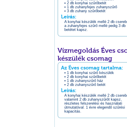
• 2 db konyhai szűrőbetét
• 1 db zuhanyfejes zuhanyszűrő
• 3 db zuhany szűrőbetét
Leírás:
A konyhai készülék mellé 2 db csereb
a zuhanyfejes szűrő mellé pedig 3 db
betétet kapsz.
Vízmegoldás Éves cso
készülék csomag
Az Éves csomag tartalma:
• 1 db konyhai szűrő készülék
• 2 db konyhai szűrőbetét
• 1 db zuhanyszűrő ház
• 2 db zuhanyszűrő betét
Leírás:
A konyhai készülék mellé 2 db csereb
valamint 2 db zuhanyszűrőt kapsz,
részletes felszerelési és használati
útmutatóval. 1 évre elegendő szűrési
kapacitás.