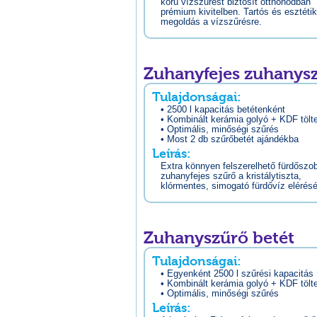
körű vízszűrést biztosít otthonodban
prémium kivitelben. Tartós és esztéti
megoldás a vízszűrésre.
Zuhanyfejes zuhanys
Tulajdonságai:
• 2500 l kapacitás betétenként
• Kombinált kerámia golyó + KDF tölt
• Optimális, minőségi szűrés
• Most 2 db szűrőbetét ajándékba
Leírás:
Extra könnyen felszerelhető fürdőszo
zuhanyfejes szűrő a kristálytiszta,
klórmentes, simogató fürdővíz elérés
Zuhanyszűrő betét
Tulajdonságai:
• Egyenként 2500 l szűrési kapacitás
• Kombinált kerámia golyó + KDF tölt
• Optimális, minőségi szűrés
Leírás: