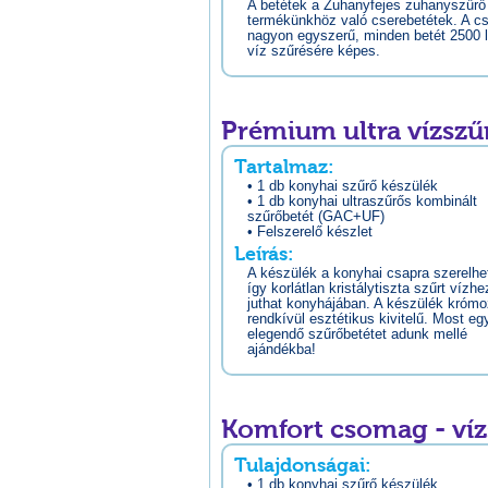
A betétek a Zuhanyfejes zuhanyszűrő
termékünkhöz való cserebetétek. A c
nagyon egyszerű, minden betét 2500 l
víz szűrésére képes.
Prémium ultra vízszű
Tartalmaz:
• 1 db konyhai szűrő készülék
• 1 db konyhai ultraszűrős kombinált
szűrőbetét (GAC+UF)
• Felszerelő készlet
Leírás:
A készülék a konyhai csapra szerelhet
így korlátlan kristálytiszta szűrt vízhe
juthat konyhájában. A készülék krómo
rendkívül esztétikus kivitelű. Most eg
elegendő szűrőbetétet adunk mellé
ajándékba!
Komfort csomag - ví
Tulajdonságai:
• 1 db konyhai szűrő készülék