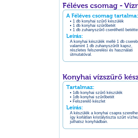
Féléves csomag - Ví
A Féléves csomag tartalma
• 1 db konyhai szűrő készülék
• 1 db konyhai szűrőbetét
• 1 db zuhanyszűrő cserélhető betétte
Leírás:
A konyhai készülék mellé 1 db csereb
valamint 1 db zuhanyszűrőt kapsz,
részletes felszerelési és használati
útmutatóval.
Konyhai vízszűrő kés
Tartalmaz:
• 1db konyhai szűrő készülék
• 1db konyhai szűrőbetét
• Felszerelő készlet
Leírás:
A készülék a konyhai csapra szerelhet
így korlátlan kristálytiszta szűrt vízhe
juthatsz konyhádban.