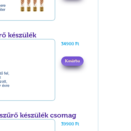
sere
iter
rő készülék
34900 Ft
Kosárba
ő fel,
z
zott,
y évre
zszűrő készülék csomag
39900 Ft