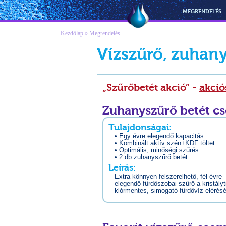
Vízmegoldás
MEGRENDELÉS
Kezdőlap
» Megrendelés
Vízszűrő, zuhan
„Szűrőbetét akció” -
akció
Zuhanyszűrő betét c
Tulajdonságai:
• Egy évre elegendő kapacitás
• Kombinált aktív szén+KDF töltet
• Optimális, minőségi szűrés
• 2 db zuhanyszűrő betét
Leírás:
Extra könnyen felszerelhető, fél évre
elegendő fürdőszobai szűrő a kristályt
klórmentes, simogató fürdővíz elérés