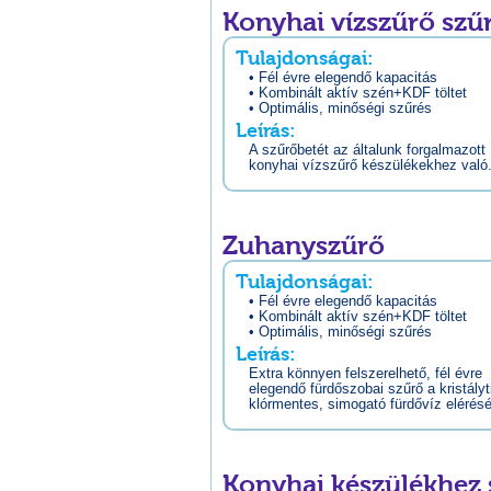
Konyhai vízszűrő szű
Tulajdonságai:
• Fél évre elegendő kapacitás
• Kombinált aktív szén+KDF töltet
• Optimális, minőségi szűrés
Leírás:
A szűrőbetét az általunk forgalmazott
konyhai vízszűrő készülékekhez való
Zuhanyszűrő
Tulajdonságai:
• Fél évre elegendő kapacitás
• Kombinált aktív szén+KDF töltet
• Optimális, minőségi szűrés
Leírás:
Extra könnyen felszerelhető, fél évre
elegendő fürdőszobai szűrő a kristályt
klórmentes, simogató fürdővíz elérés
Konyhai készülékhez 