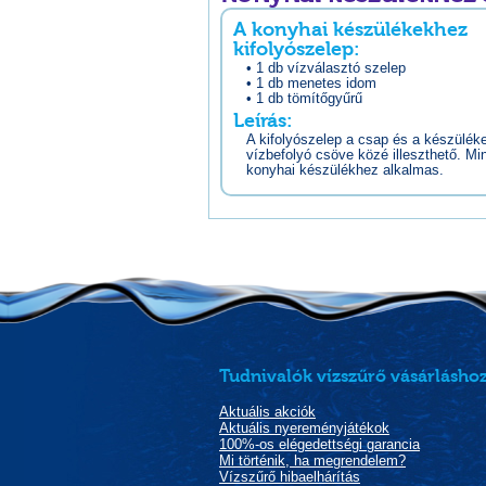
A konyhai készülékekhez
kifolyószelep:
• 1 db vízválasztó szelep
• 1 db menetes idom
• 1 db tömítőgyűrű
Leírás:
A kifolyószelep a csap és a készülék
vízbefolyó csöve közé illeszthető. Mi
konyhai készülékhez alkalmas.
Tudnivalók vízszűrő vásárláshoz
Aktuális akciók
Aktuális nyereményjátékok
100%-os elégedettségi garancia
Mi történik, ha megrendelem?
Vízszűrő hibaelhárítás