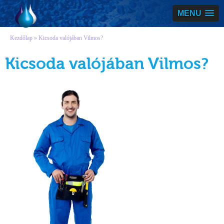
Vízmegoldás
MENU
Kezdőlap
» Kicsoda valójában Vilmos?
Kicsoda valójában Vilmos?