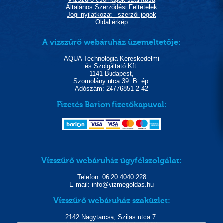
Általános Szerződési Feltételek
Jogi nyilatkozat - szerzői jogok
Oldaltérkép
A vízszűrő webáruház üzemeltetője:
AQUA Technológia Kereskedelmi
és Szolgáltató Kft.
1141 Budapest,
Szomolány utca 39. B. ép.
Adószám: 24776851-2-42
Fizetés Barion fizetőkapuval:
Vízszűrő webáruház ügyfélszolgálat:
Telefon: 06 20 4040 228
E-mail: info@vizmegoldas.hu
Vízszűrő webáruház szaküzlet:
2142 Nagytarcsa, Szilas utca 7.