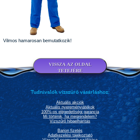
Vilmos hamarosan bemutatkozik!
VISSZA AZ OLDAL
TETEJÉRE
Tudnivalók vízszűrő vásárláshoz:
Aktuális akciók
Aktuális nyereményjátékok
100%-os elégedettségi garancia
Mi történik, ha megrendelem?
Vízszűrő hibaelhárítás
Barion fizetés
Adatkezelési tájékoztató
Vízszűrő csomagok szállítása