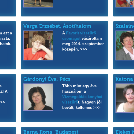
Varga Erzsébet, Ásotthalom
Szalain
 ezt a
A
Favorit vízszűrő
iszta,
csomagot
vásároltam
ihatok.
meg 2014. szeptember
közepén, >>>
Gárdonyi Éva, Pécs
Katona
a
Több mint egy éve
SZTA
használom a
Vízmegoldás konyhai
>>>
vízszűrő
t. Nagyon jól
bevált, kellemes >>>
Barna Ilona, Budapest
Elekes 