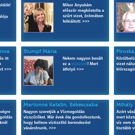
ldók!
Mikor Anyukám
először megkóstolta a
szűrt vizet, örömében
álója
felkiáltott: >>>
anna
Stumpf Mária
Piroska
s itt
Nekem nagyon bevált
Körülbelü
n
ez a
vízszűrő
! Mert
vizet nál
ért >>>
átfolyó >>>
klórszagú 
Martonné Katalin, Békéscsaba
Mihály 
 végre
Nagyon szeretjük a Vízmegoldás
Azért vásá
egoldás
vízszűrőket. Már évek óta gondolkoztunk,
mert közt
eknél
hogy kellene víztisztító berendezést
víz nem é
vásárolnunk, >>>
tisztább v