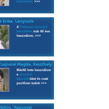
készüléket,
>>>
é Erika, Lánycsók
A
Prémium vízszűrő
készüléket
már fél éve
használom. >>>
 Lajosné Magda, Keszthely
Másfél hete használom
a
vízszűrő
készülék
üket és csak
pozitívan tudok >>>
Miklós, Kaposvár