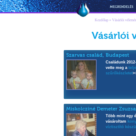
Vízmegoldás
MEGRENDELÉS
Kezdőlap
» Vásárlói vélemé
Vásárlói 
Szarvas család, Budapest
Családunk 2012
vette meg a
telj
szűrőkészletet
>
Miskolcziné Demeter Zsuzs
Több mint egy 
vásároltam
kony
víztisztító készü