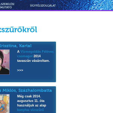
LSZERELÉSI
ÜGYFÉLSZOLGÁLAT
TMUTATÓ
zszűrőkről
Krisztina, Kartal
A
Vízmegoldás Féléves
csomagot
2014
tavaszán vásároltam.
>>>
s Miklós, Százhalombatta
Még csak 2014.
augusztus 11. óta
használjuk az alap
konyhai vízszűrő