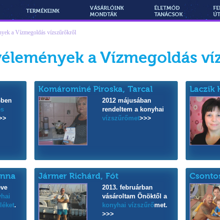
VÁSÁRLÓINK
ÉLETMÓD
FE
TERMÉKEINK
MONDTÁK
TANÁCSOK
Ú
nyek a Vízmegoldás vízszűrőkről
vélemények a Vízmegoldás ví
Komárominé Piroska, Tarcal
Laczik 
-ben
2012 májusában
es
rendeltem a konyhai
>>
vízszűrőmet
>>>
anna
Jármer Richárd, Fót
Csonto
éve
2013. februárban
hai
vásároltam Önöktől a
léket
.
konyhai vízszűrő
met.
>>>