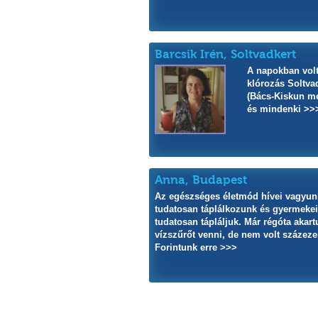
Barcsik Irén, Soltvadkert
A napokban vol
klórozás Soltva
(Bács-Kiskun m
és mindenki >>
Anna, Budapest
Az egészséges életmód hívei vagyun
tudatosan táplálkozunk és gyermekei
tudatosan tápláljuk. Már régóta akar
vízszűrőt venni, de nem volt százeze
Forintunk erre >>>