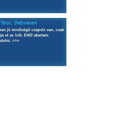
ibor, Debrecen
en jó minőségű csapvíz van, csak
tja el az ízét. Ettől akartam
dulni. >>>