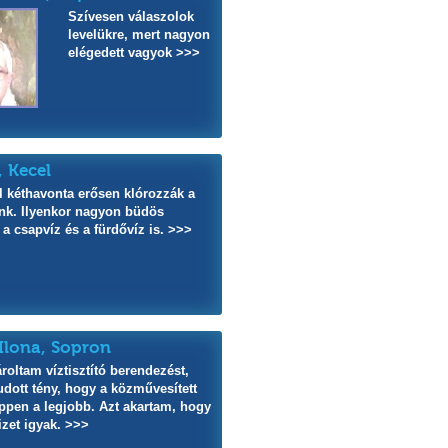
Szívesen válaszolok
levelükre, mert nagyon
elégedett vagyok >>>
, Kecel
l kéthavonta erősen klórozzák a
unk. Ilyenkor nagyon büdös
a csapvíz és a fürdővíz is. >>>
Ilona, Sopron
roltam víztisztító berendezést,
udott tény, hogy a közművesített
ppen a legjobb. Azt akartam, hogy
izet igyak. >>>