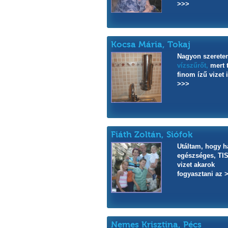
>>>
Kocsa Mária, Tokaj
Nagyon szeretem
vízszűrőt,
mert t
finom ízű vizet 
>>>
Fiáth Zoltán, Siófok
Utáltam, hogy h
egészséges, TI
vizet akarok
fogyasztani az 
Nemes Krisztina, Pécs