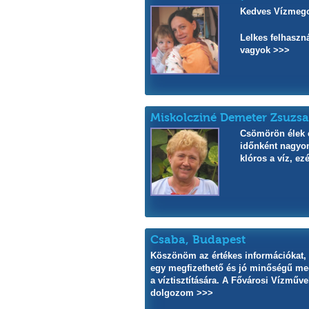
Kedves Vízmego
Lelkes felhaszn
vagyok >>>
Miskolcziné Demeter Zsuzs
Csömörön élek é
időnként nagyo
klóros a víz, ez
Csaba, Budapest
Köszönöm az értékes információkat,
egy megfizethető és jó minőségű m
a víztisztítására. A Fővárosi Vízműv
dolgozom >>>