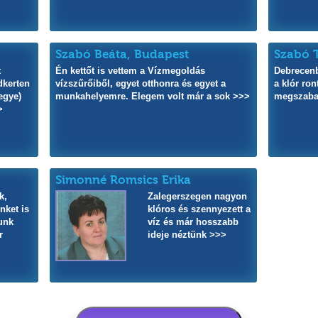
Szabó Beáta, Budapest
Szabó T
t
Én kettőt is vettem a Vízmegoldás
Debrecenb
dkerten
vízszűrőiből, egyet otthonra és egyet a
a klór ron
egye)
munkahelyemre. Elegem volt már a sok >>>
megszaba
>
Simonné Romsics Erika
k,
Zalegerszegen nagyon
nket is
klóros és szennyezett a
tunk
víz és már hosszabb
r
ideje néztünk >>>